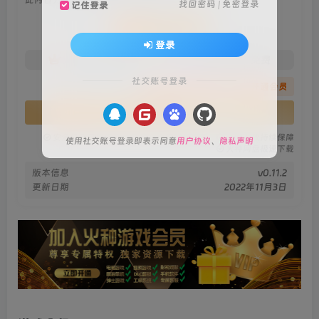
找回密码
|
免密登录
记住登录
会员专属资源
登录
免费
免费
火种黄金会员
火种黑钻会员
社交账号登录
您暂无购买权限，请先开通会员
开通会员
安全绿色无毒保障
永久免费稳定更新
资源有效持续保障
使用社交账号登录即表示同意
用户协议
、
隐私声明
火种网盘极速下载
版本信息
v0.11.2
更新日期
2022年11月3日