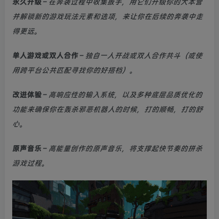
永久升级
–
在奔袭过程中收集扳手，用它们升级你的大本营
并解锁新的游戏玩法元素和选项，来让你在后续的奔袭中走
得更远。
单人游戏或双人合作
–
独自一人开战或双人合作共斗（或使
用跨平台公共匹配寻找你的好搭档）。
改进体验
–
高响应性的输入系统，以及多种底层品质优化的
功能来确保你在轰杀邪恶机器人的时候，打的顺畅，打的舒
心。
原声音乐
–
高能量创作的原声音乐，将支撑起快节奏的拼杀
游戏过程。