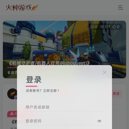
0
121
0
《机械守护者/机器人任务(Roboquest)》
首页
电脑游戏
动作冒险
正文
登录
没有账号？立即注册
火种游戏客服
关注
3年前更新
用户名或邮箱
付费资源
登录密码
《机械守护者/机器人任务(Roboquest)》
此内容为付费资源，请付费后查看