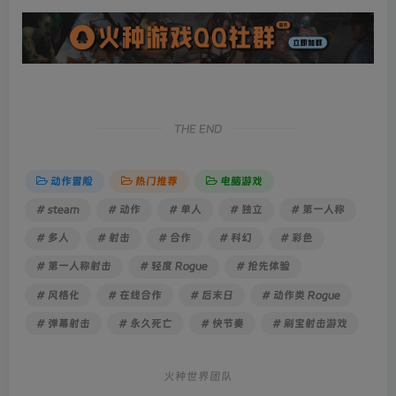
THE END
动作冒险
热门推荐
电脑游戏
# steam
# 动作
# 单人
# 独立
# 第一人称
# 多人
# 射击
# 合作
# 科幻
# 彩色
# 第一人称射击
# 轻度 Rogue
# 抢先体验
# 风格化
# 在线合作
# 后末日
# 动作类 Rogue
# 弹幕射击
# 永久死亡
# 快节奏
# 刷宝射击游戏
火种世界团队