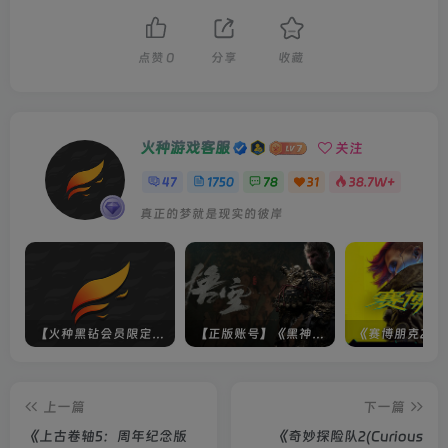
点赞
0
分享
收藏
火种游戏客服
关注
47
1750
78
31
38.7W+
真正的梦就是现实的彼岸
【火种黑钻会员限定】未上架游戏
【正版账号】《黑神话：悟空(BLACK MYTH WU KONG)》
上一篇
下一篇
《上古卷轴5：周年纪念版
《奇妙探险队2(Curious