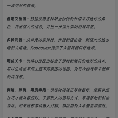
一次突然的袭击。
自定义出装
–
沿途使用各种职业独特的升级来打造你的角
色，找出强大的组合，并进一步强化你的游戏风格。
多种武器
–
从常见的霰弹枪，步枪和狙击枪，到强大的迫击
炮和火焰枪。Roboquest提供了大量武器供你选择。
随机关卡
–
以精心搭配出结合了预制和随机的地形的技术，
可以生成出不同主题不同氛围的地图，为每次游戏带来新鲜
的挑战感。
奔跑，摔倒，再度奔跑
–
艰难的挑战正等待着你，需要掌握
技巧才能从容应对。了解敌人的活动方式，掌握移动和射击
身法。如果被邪恶机器人打翻，那就回到大本营重振旗鼓。