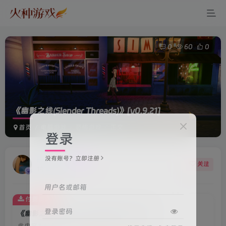
0
60
0
《幽影之线(Slender Threads)》
[v0.9.21]
首页
电脑游戏
恐怖游戏
正文
登录
没有账号？立即注册
maoxx
关注
1年前更新
用户名或邮箱
付费资源
登录密码
《幽影之线(Slender Threads)》[v0.9.21]
此内容为付费资源，请付费后查看