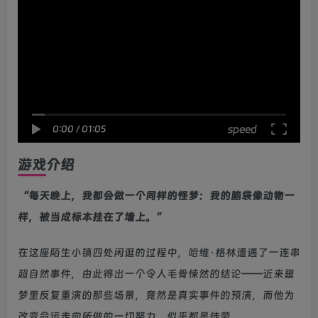
speed
0:00
/
01:05
游戏介绍
“每天晚上，我都会做一个同样的怪梦：我的脑袋像动物一
样，被当成标本挂在了墙上。”
在这座陌生小镇四处闲逛的过程中，哈维·格林遭遇了一连串
超自然事件，由此得出一个令人毛骨悚然的结论——近来噩
梦里反复重演的那些场景，竟然是真实事件的预演，而他为
改变命运走向所做的一切努力，似乎都是徒劳。