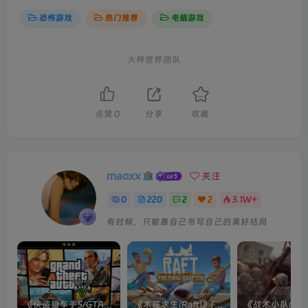
恐怖游戏
热门推荐
电脑游戏
火种世界团队
点赞
0
分享
收藏
maoxx
关注
0
220
2
2
3.1W+
有时候，只能靠自己书写自己的美好结局
《侠盗猎车手5/GTA5(Grand Theft Auto V Enhanced)》[v889.22 增强版]
《木筏求生(Raft)》[v1.0.9 单机版/联机版]