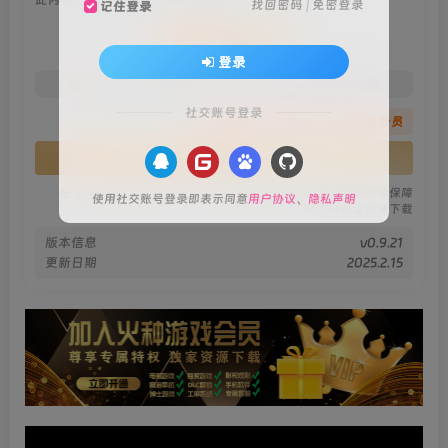
找回密码
|
免密登录
记住登录
会员专属资源
登录
免费
免费
火种黄金会员
火种黑钻会员
社交账号登录
您暂无购买权限，请先开通会员
开通会员
安全绿色无毒保障
永久免费稳定更新
资源有效持续保障
使用社交账号登录即表示同意
用户协议
、
隐私声明
火种网盘极速下载
版本信息
v0.9.21
更新日期
2025.2.15