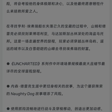
险，将会考验他的身体极限和决心，以及他最终愿意牺牲什
么来拯救所爱之人。
在寻找亨利·埃弗瑞船长失落已久的宝藏的过程中，山姆和德
雷克必须找到莱博塔利亚，马达加斯加丛林深处的海盗乌托
邦。这是一场走遍世界的旅程，玩家必须穿越丛林岛屿、遥
远的城市以及白雪皑皑的山峰去寻找埃弗瑞的财富。
●《UNCHARTED》系列作中环境场景规模最庞大且细节最
详尽的全球冒险旅程。
● 内森·德雷克生涯中更切身相关的故事，为这个屡获殊荣
的 Naughty Dog 故事增添了风险。
● 使用抓钩流畅地进行战斗及穿梭移动，创造出更加动感、