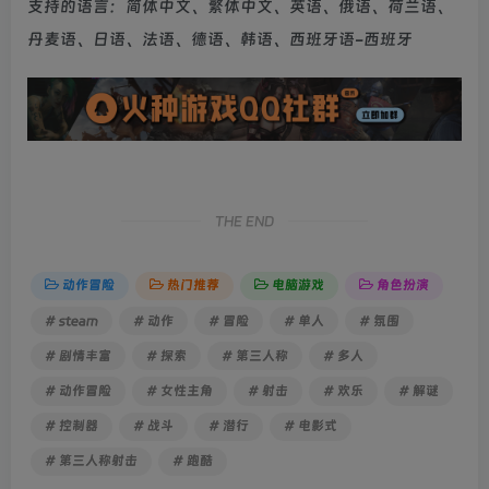
支持的语言：简体中文、繁体中文、英语、俄语、荷兰语、
丹麦语、日语、法语、德语、韩语、西班牙语-西班牙
THE END
动作冒险
热门推荐
电脑游戏
角色扮演
# steam
# 动作
# 冒险
# 单人
# 氛围
# 剧情丰富
# 探索
# 第三人称
# 多人
# 动作冒险
# 女性主角
# 射击
# 欢乐
# 解谜
# 控制器
# 战斗
# 潜行
# 电影式
# 第三人称射击
# 跑酷