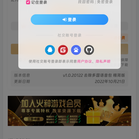
找回密码
|
免密登录
记住登录
会员专属资源
登录
免费
免费
火种黄金会员
火种黑钻会员
社交账号登录
您暂无购买权限，请先开通会员
开通会员
安全绿色无毒保障
永久免费稳定更新
资源有效持续保障
使用社交账号登录即表示同意
用户协议
、
隐私声明
火种网盘极速下载
版本信息
v1.0.20122 去除多国语音包 精简版
更新日期
2022年10月21日