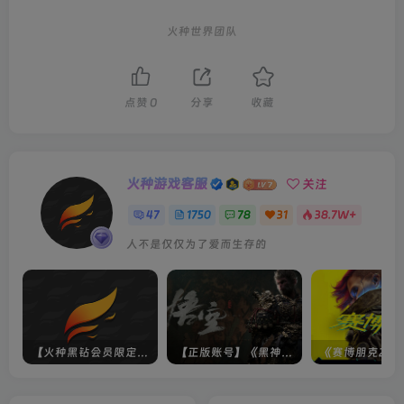
火种世界团队
点赞
0
分享
收藏
火种游戏客服
关注
47
1750
78
31
38.7W+
人不是仅仅为了爱而生存的
【火种黑钻会员限定】未上架游戏
【正版账号】《黑神话：悟空(BLACK MYTH WU KONG)》