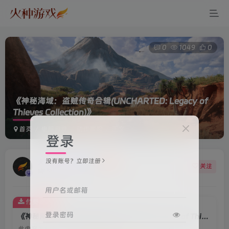
0
1049
0
《神秘海域：盗贼传奇合辑(UNCHARTED: Legacy of
Thieves Collection)》
首页
电脑游戏
动作冒险
正文
登录
没有账号？立即注册
火种游戏客服
关注
1年前更新
用户名或邮箱
付费资源
登录密码
《神秘海域：盗贼传奇合辑(UNCHARTED: Legacy of Thieves Collection)》
此内容为付费资源，请付费后查看