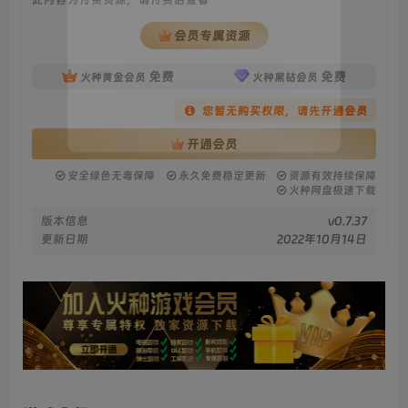
会员专属资源
免费
免费
关注公众号后发送
获取验证码
火种黄金会员
火种黑钻会员
“验证码”
您暂无购买权限，请先开通会员
请输入验证码
开通会员
登录
安全绿色无毒保障
永久免费稳定更新
资源有效持续保障
火种网盘极速下载
扫码登录即表示同意
用户协议
、
隐私声明
版本信息
v0.7.37
更新日期
2022年10月14日