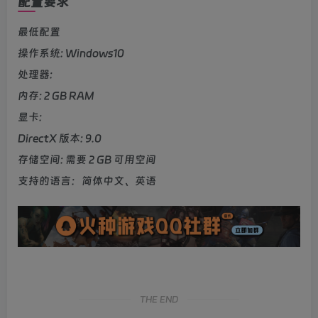
配置要求
最低配置
操作系统: Windows10
处理器:
内存: 2 GB RAM
显卡:
DirectX 版本: 9.0
存储空间: 需要 2 GB 可用空间
支持的语言：简体中文、英语
THE END