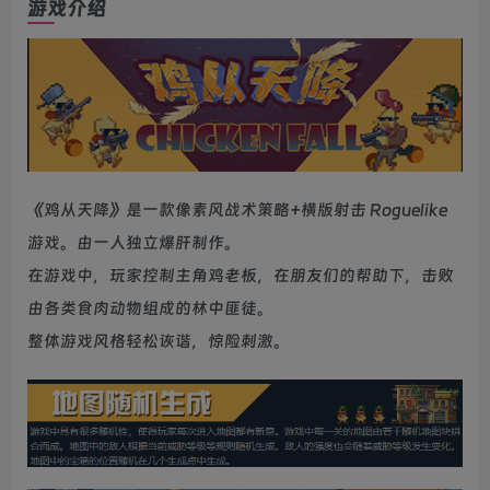
游戏介绍
《鸡从天降》是一款像素风战术策略+横版射击 Roguelike
游戏。由一人独立爆肝制作。
在游戏中，玩家控制主角鸡老板，在朋友们的帮助下，击败
由各类食肉动物组成的林中匪徒。
整体游戏风格轻松诙谐，惊险刺激。