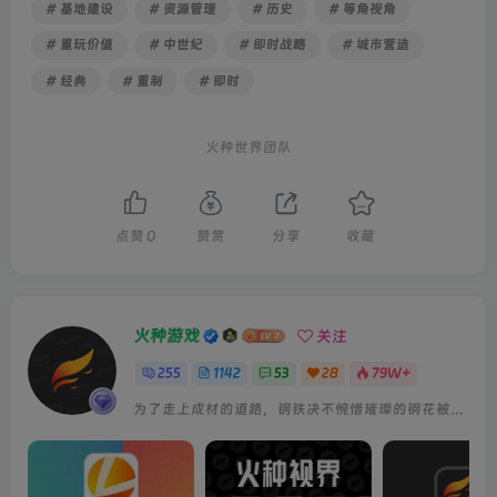
# 基地建设
# 资源管理
# 历史
# 等角视角
# 重玩价值
# 中世纪
# 即时战略
# 城市营造
# 经典
# 重制
# 即时
火种世界团队
点赞
0
赞赏
分享
收藏
火种游戏
关注
255
1142
53
28
79W+
为了走上成材的道路，钢铁决不惋惜璀璨的钢花被遗弃