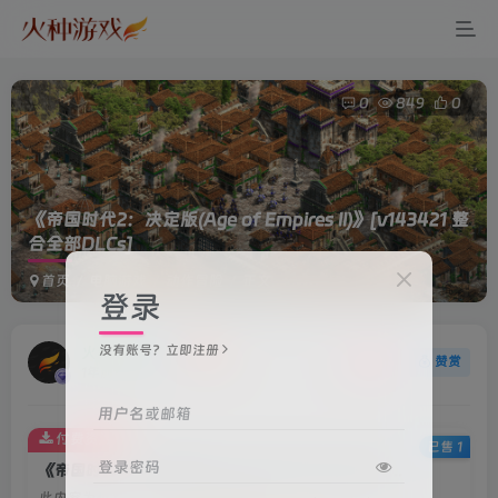
0
849
0
《帝国时代2：决定版(Age of Empires II)》
[v143421 整
合全部DLCs]
首页
电脑游戏
动作冒险
正文
登录
没有账号？立即注册
火种游戏
关注
赞赏
1年前更新
用户名或邮箱
付费资源
已售 1
登录密码
《帝国时代2：决定版(Age of Empires II)》[v143421 整合全部DLCs]
此内容为付费资源，请付费后查看