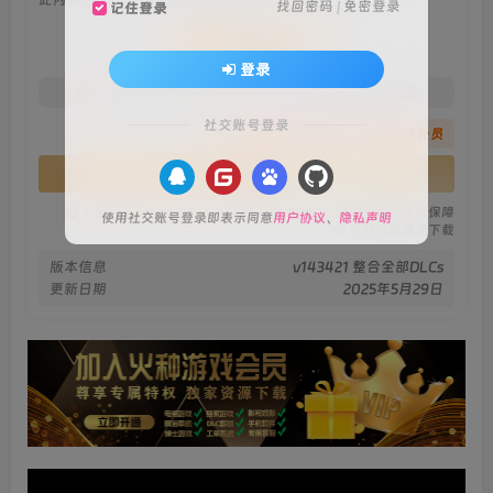
找回密码
|
免密登录
记住登录
会员专属资源
登录
免费
免费
火种黄金会员
火种黑钻会员
社交账号登录
您暂无购买权限，请先开通会员
开通会员
安全绿色无毒保障
永久免费稳定更新
资源有效持续保障
使用社交账号登录即表示同意
用户协议
、
隐私声明
火种网盘极速下载
版本信息
v143421 整合全部DLCs
更新日期
2025年5月29日