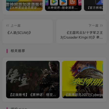
【火种黑钻会员限定】雷神加速器账号
火种视界-随身观影神器（完美适配手机端）
上一篇
下一篇
《人渣(SCUM)》
《王国风云3/十字军之王
3(Crusader Kings III)》单机
版/联机版
相关推荐
【正版账号】《黑神话：悟空(BLACK MYTH WU KONG)》