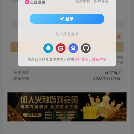
找回密码
|
免密登录
记住登录
会员专属资源
登录
免费
免费
火种黄金会员
火种黑钻会员
社交账号登录
您暂无购买权限，请先开通会员
开通会员
安全绿色无毒保障
永久免费稳定更新
资源有效持续保障
使用社交账号登录即表示同意
用户协议
、
隐私声明
火种网盘极速下载
版本信息
v0.7.6p2
更新日期
2022年9月25日