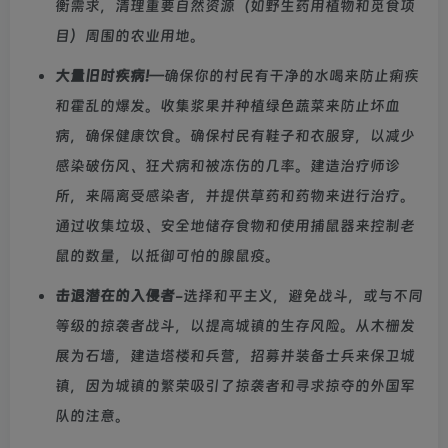
衡需求，清理重要自然资源（如野生药用植物和觅食项
目）周围的农业用地。
大量旧时疾病!
—确保你的村民有干净的水喝来防止痢疾
和霍乱的爆发。收集浆果并种植绿色蔬菜来防止坏血
病，确保健康饮食。确保村民有鞋子和衣服穿，以减少
感染破伤风、狂犬病和被冻伤的几率。建造治疗师诊
所，来隔离受感染者，并提供草药和药物来进行治疗。
通过收集垃圾、安全地储存食物和使用捕鼠器来控制老
鼠的数量，以抵御可怕的腺鼠疫。
击退潜在的入侵者
-选择和平主义，避免战斗，或与不同
等级的掠袭者战斗，以提高城镇的生存风险。从木栅发
展为石墙，建造塔楼和兵营，招募并装备士兵来保卫城
镇，因为城镇的繁荣吸引了掠袭者和寻求掠夺的外国军
队的注意。