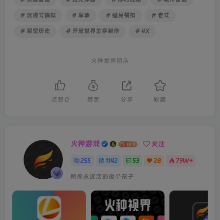
# 沉浸式模拟
# 军事
# 殖民模拟
# 老式
# 架空历史
# 开放世界生存制作
# 4X
火种世界团队
点赞
0
赞赏
分享
收藏
火种游戏
关注
255
1142
53
28
79W+
愿你永远活的像个孩子