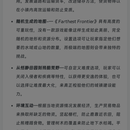
用。发展道路和运输货车，改进储存方法，使货物得以
在小镇内高效运输和防止变质。
随机生成的地图
-—《 Farthest Frontier》具有高度的
可重玩性，没有一款游戏能像这样生成如此美丽、完全
随机的地形和资源分布。设置选项可让玩家指定他们想
要的水域或山地的数量，而极端的地图则会带来独特的
挑战。
从恬静田园到残酷荒野
—可自定义难度选项，玩家可以
关闭入侵者和疾病等特性，以获得更安逸的体验，也可
以选择让难度最大化，来真正检验他们的城镇建设能
力。
环境互动
—根据当地资源情况发展经济，生产贸易物品
来换取所缺乏的物资。竖起栅栏，防止鹿靠近农田，阻
止熊糟蹋食物。管理树木的覆盖来防止地下水枯竭。平