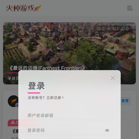
0
163
0
《最远的边陲(Farthest Frontier)》
首页
电脑游戏
模拟经营
正文
登录
没有账号？立即注册
火种游戏
关注
赞赏
3年前更新
用户名或邮箱
付费资源
登录密码
《最远的边陲(Farthest Frontier)》
此内容为付费资源，请付费后查看