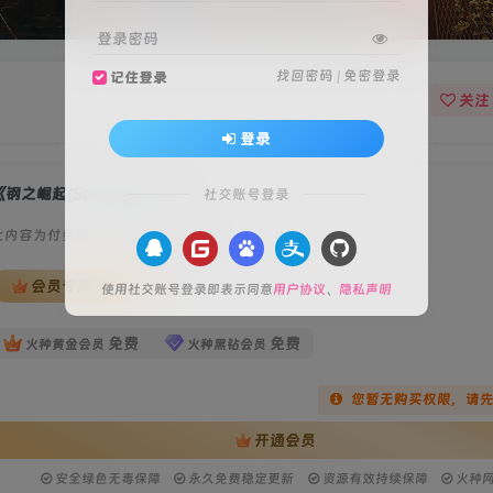
登录密码
找回密码
|
免密登录
记住登录
关注
登录
钢之崛起(Steelrising)》
社交账号登录
此内容为付费资源，请付费后查看
会员专属资源
使用社交账号登录即表示同意
用户协议
、
隐私声明
免费
免费
火种黄金会员
火种黑钻会员
您暂无购买权限，请
开通会员
安全绿色无毒保障
永久免费稳定更新
资源有效持续保障
火种