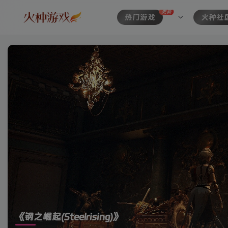
更新
热门游戏
火种社
《钢之崛起(Steelrising)》