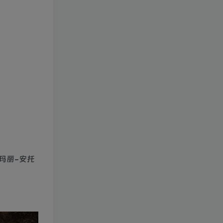
玛丽-安托