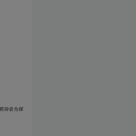
抓钩会为探