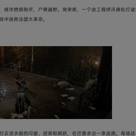
，城市燃烧殆尽，尸横遍野。埃癸斯，一个由工程师沃康松打造
戏中拯救法国大革命。
行云流水般的闪避、招架和跳跃，在巴黎杀出一条血路。每场战