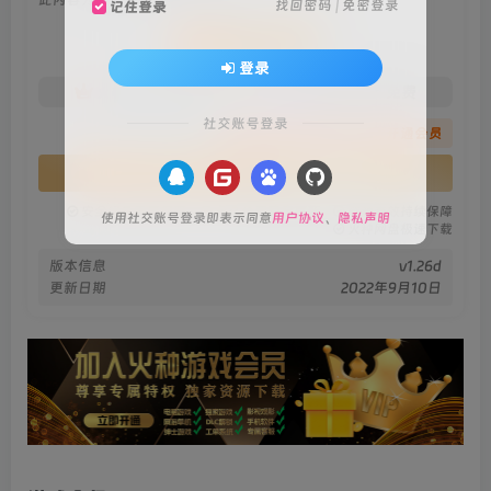
找回密码
|
免密登录
记住登录
会员专属资源
登录
免费
免费
火种黄金会员
火种黑钻会员
社交账号登录
您暂无购买权限，请先开通会员
开通会员
安全绿色无毒保障
永久免费稳定更新
资源有效持续保障
使用社交账号登录即表示同意
用户协议
、
隐私声明
火种网盘极速下载
版本信息
v1.26d
更新日期
2022年9月10日