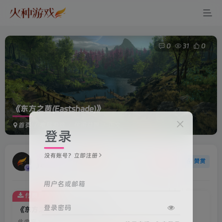
0
31
0
《东方之茵(Eastshade)》
首页
电脑游戏
休闲益智
正文
登录
没有账号？立即注册
火种游戏
关注
赞赏
3年前更新
用户名或邮箱
付费资源
登录密码
《东方之茵(Eastshade)》
此内容为付费资源，请付费后查看