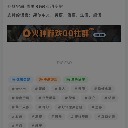
存储空间: 需要 3 GB 可用空间
支持的语言：简体中文、英语、俄语、法语、德语
THE END
休闲益智
电脑游戏
角色扮演
# steam
# 冒险
# 单人
# 氛围
# 剧情丰富
# 角色扮演
# 开放世界
# 探索
# 独立
# 休闲
# 第一人称
# 奇幻
# 好评原声音轨
# 生存
# 彩色
# 制作
# 放松
# 步行模拟
# 互动小说
# 自然
# 唯美