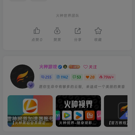
火种世界团队
点赞
0
赞赏
分享
收藏
火种游戏
关注
255
1142
53
28
79W+
愿你生命中有够多的云翳，来造成一个美丽的黄昏
【火种黑钻会员限定】雷神加速器账号
火种视界-随身观影神器（完美适配手机端）