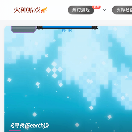
更新
热门游戏
火种社
《寻找(Search)》