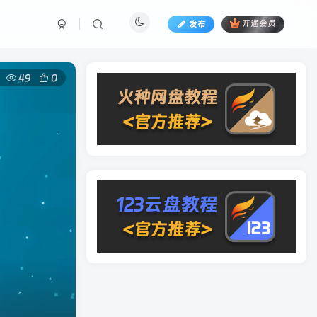
发布
开通会员
49
0