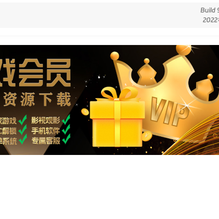
Build
202