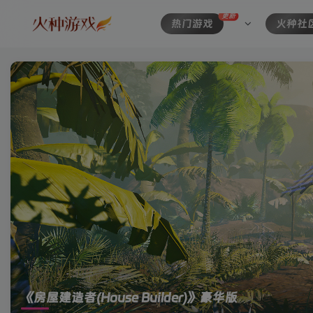
更新
热门游戏
火种社
《房屋建造者(House Builder)》豪华版