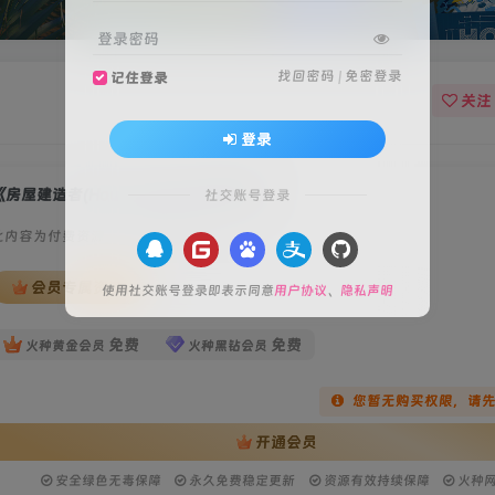
登录密码
找回密码
|
免密登录
记住登录
关注
登录
《房屋建造者(House Builder)》豪华版
社交账号登录
此内容为付费资源，请付费后查看
会员专属资源
使用社交账号登录即表示同意
用户协议
、
隐私声明
免费
免费
火种黄金会员
火种黑钻会员
您暂无购买权限，请
开通会员
安全绿色无毒保障
永久免费稳定更新
资源有效持续保障
火种