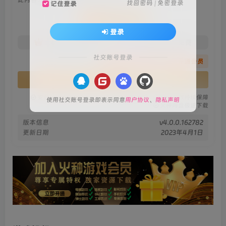
找回密码
|
免密登录
记住登录
会员专属资源
登录
免费
免费
火种黄金会员
火种黑钻会员
社交账号登录
您暂无购买权限，请先开通会员
开通会员
安全绿色无毒保障
永久免费稳定更新
资源有效持续保障
使用社交账号登录即表示同意
用户协议
、
隐私声明
火种网盘极速下载
版本信息
v4.0.0.162782
更新日期
2023年4月1日