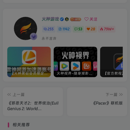
火种游戏
关注
255
1142
53
28
79W+
永不言弃
【火种黑钻会员限定】雷神加速器账号
火种视界-随身观影神器（完美适配手机端）
上一篇
下一篇
《邪恶天才2：世界统治(Evil
《Pacer》联机版
Genius 2: World
Domination)》
相关推荐