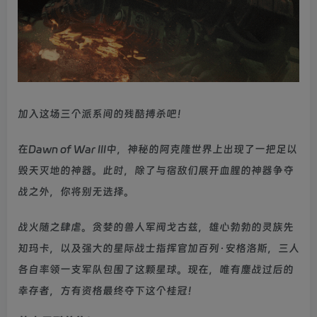
加入这场三个派系间的残酷搏杀吧！
在Dawn of War III中，神秘的阿克隆世界上出现了一把足以
毁天灭地的神器。此时，除了与宿敌们展开血腥的神器争夺
战之外，你将别无选择。
战火随之肆虐。贪婪的兽人军阀戈古兹，雄心勃勃的灵族先
知玛卡，以及强大的星际战士指挥官加百列·安格洛斯，三人
各自率领一支军队包围了这颗星球。现在，唯有鏖战过后的
幸存者，方有资格最终夺下这个桂冠！