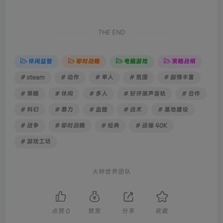
THE END
休闲益智
即时战略
电脑游戏
策略战棋
# steam
# 动作
# 单人
# 氛围
# 剧情丰富
# 策略
# 休闲
# 多人
# 好评原声音轨
# 合作
# 科幻
# 暴力
# 血腥
# 战术
# 基地建设
# 战争
# 即时战略
# 经典
# 战锤 40K
# 游戏工坊
火种世界团队
点赞
0
赞赏
分享
收藏