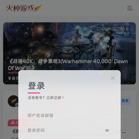
0
167
0
《战锤40K：战争黎明3(Warhammer 40,000: Dawn
Of War III)》
首页
电脑游戏
休闲益智
正文
登录
没有账号？立即注册
火种游戏
关注
赞赏
3年前更新
用户名或邮箱
付费资源
登录密码
《战锤40K：战争黎明3(Warhammer 40,000: Dawn Of War III)》
此内容为付费资源，请付费后查看