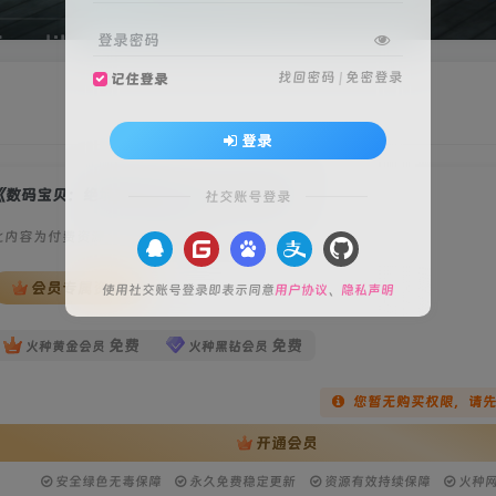
登录密码
找回密码
|
免密登录
记住登录
登录
《数码宝贝：绝境求生(Digimon Survive)》
社交账号登录
此内容为付费资源，请付费后查看
会员专属资源
使用社交账号登录即表示同意
用户协议
、
隐私声明
免费
免费
火种黄金会员
火种黑钻会员
您暂无购买权限，请
开通会员
安全绿色无毒保障
永久免费稳定更新
资源有效持续保障
火种