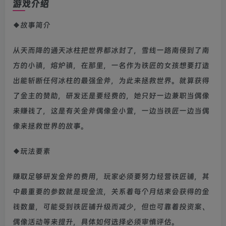
游戏介绍
◆故事简介
从天而降的通天冰柱把世界都冰封了，雪线一路南侵到了南
方的小镇，熔炉镇，在那里，一名作为铁匠的女孩想要打造
出能斩断任何冰柱的最强金斧，为此来拯救世界。就算获得
了金主的赞助，研发还是要经费的，她只好一边兼职当偶像
来赚钱了，这是有关金斧偶像金小萱，一边当铁匠一边当偶
像来拯救世界的故事。
◆玩法要素
赚取足够研发金斧的费用，玩家必须要努力经营铁匠铺，其
中最重要的参数就是现金流，关系着每个月结束会获得的金
钱数量，可能受到铁匠铺升级而减少，但也可靠着投资案、
偶像活动等来提升，具体如何选择必须审慎评估。