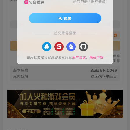
找回密码
|
免密登录
记住登录
会员专属资源
登录
免费
免费
火种黄金会员
火种黑钻会员
社交账号登录
您暂无购买权限，请先开通会员
开通会员
安全绿色无毒保障
永久免费稳定更新
资源有效持续保障
使用社交账号登录即表示同意
用户协议
、
隐私声明
火种网盘极速下载
版本信息
Build 9140049
更新日期
2022年7月22日