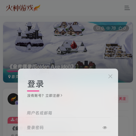
0
78
0
《金斧偶像(Golden Axe Idol)》
首页
电脑游戏
正文
登录
没有账号？立即注册
火种游戏客服
关注
3年前更新
用户名或邮箱
付费资源
登录密码
《金斧偶像(Golden Axe Idol)》
此内容为付费资源，请付费后查看