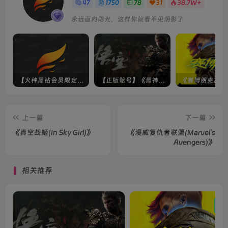
47
1750
78
31
38.7W+
永远面向阳光，这样你就看不见阴影了
【火种黑钻会员限定】未上架游戏
【正版账号】《黑神话：悟空(BLACK MYTH WU KONG)》
上一篇
下一篇
《真空战姬(In Sky Girl)》
《漫威复仇者联盟(Marvel's
Avengers)》
相关推荐