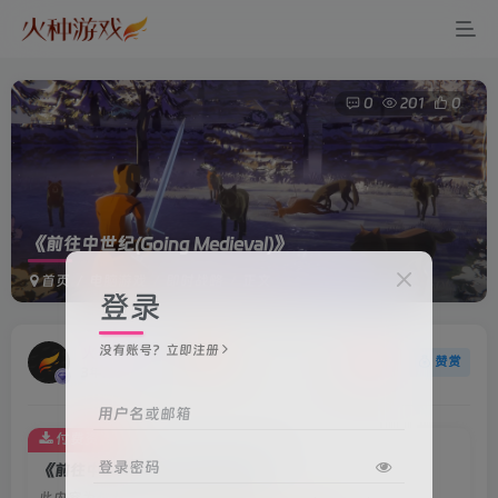
0
201
0
《前往中世纪(Going Medieval)》
首页
电脑游戏
即时战略
正文
登录
没有账号？立即注册
火种游戏
关注
赞赏
3年前更新
用户名或邮箱
付费资源
登录密码
《前往中世纪(Going Medieval)》
此内容为付费资源，请付费后查看