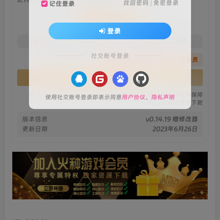
找回密码
|
免密登录
记住登录
会员专属资源
登录
免费
免费
火种黄金会员
火种黑钻会员
社交账号登录
您暂无购买权限，请先开通会员
开通会员
安全绿色无毒保障
永久免费稳定更新
资源有效持续保障
使用社交账号登录即表示同意
用户协议
、
隐私声明
火种网盘极速下载
版本信息
v0.14.19 赠修改器
更新日期
2023年6月26日