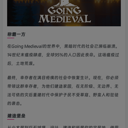
称霸一方
在Going Medieval的世界中，黑暗时代的社会已濒临崩溃。
14世纪末瘟疫肆虐，全球95%的人口因此丧命。这场瘟疫过
后，土地荒废。
最终，幸存者在满目疮痍的社会中恢复生计。现在，你必须
带领这群幸存者，为他们建造家园，在无阶级、无边界、无
法可依的灾后重建时代中保护子民不受草寇、野蛮人和狂徒
的袭击。
建造堡垒
从小木屋到巨石城堡，设计、建造和拓展你的定居地。使用