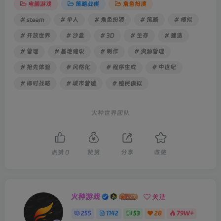
电脑游戏
策略战棋
角色扮演
# steam
# 单人
# 角色扮演
# 策略
# 模拟
# 开放世界
# 沙盒
# 3D
# 生存
# 建造
# 管理
# 基地建设
# 制作
# 资源管理
# 抢先体验
# 风格化
# 程序生成
# 中世纪
# 即时战略
# 城市营造
# 殖民模拟
火种世界团队
点赞
0
赞赏
分享
收藏
火种游戏
关注
255
1142
53
28
79W+