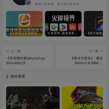
摔倒了又怎样，至少我们还年轻
【火种黑钻会员限定】雷神加速器账号
火种视界-随身观影神器（完美适配手机端）
上一篇
下一篇
《车间模拟器(Workshop
《骑马与砍杀2：霸主
Simulator)》
(Mount & Blade II
Bannerlord)》
相关推荐