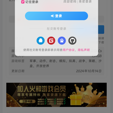
找回密码
|
免密登录
记住登录
38
限时特惠
88
￥
￥
登录
19
免费
火种黄金会员
￥
火种黑钻会员
社交账号登录
登录购买
安全绿色无毒保障
永久免费稳定更新
资源有效持续保障
火种网盘极速下载
使用社交账号登录即表示同意
用户协议
、
隐私声明
版本信息
v2.16.151618 整合全部DLCs
游戏大小
154GB
游戏标签
军事、动作、射击、模拟、拟真、战争、策略、沙
盒、开放世界
更新日期
2024年10月14日