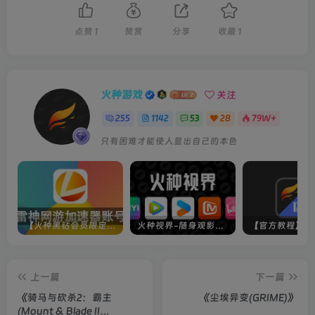
点赞
1
赞赏
分享
收藏
1
火种游戏
关注
255
1142
53
28
79W+
只有困难才能使人显出自己的本色
【火种黑钻会员限定】雷神加速器账号
火种视界-随身观影神器（完美适配手机端）
上一篇
下一篇
《骑马与砍杀2：霸主
《尘埃异变(GRIME)》
(Mount & Blade II