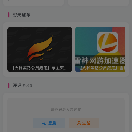
Bannerlord)》
相关推荐
【火种黑钻会员限定】未上架游戏
【
评论
抢沙发
请登录后发表评论
登录
注册