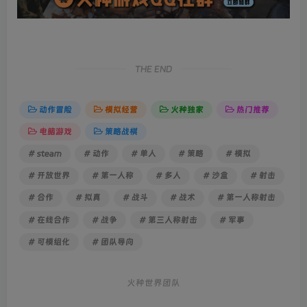
THE END
动作冒险
模拟经营
火种独家
热门推荐
电脑游戏
策略战棋
# steam
# 动作
# 单人
# 策略
# 模拟
# 开放世界
# 第一人称
# 多人
# 沙盒
# 射击
# 合作
# 拟真
# 战斗
# 战术
# 第一人称射击
# 在线合作
# 战争
# 第三人称射击
# 军事
# 可模组化
# 团队导向
火种世界团队