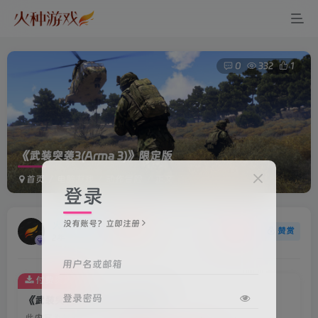
0
332
1
《武装突袭3(Arma 3)》限定版
首页
电脑游戏
动作冒险
正文
登录
没有账号？立即注册
火种游戏
关注
赞赏
2年前更新
用户名或邮箱
付费资源
登录密码
《武装突袭3(Arma 3)》限定版
此内容为付费资源，请付费后查看