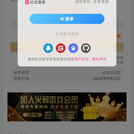
找回密码
|
免密登录
记住登录
会员专属资源
登录
免费
免费
火种黄金会员
火种黑钻会员
社交账号登录
您暂无购买权限，请先开通会员
开通会员
安全绿色无毒保障
永久免费稳定更新
资源有效持续保障
使用社交账号登录即表示同意
用户协议
、
隐私声明
火种网盘极速下载
版本信息
v1.0.0.222
更新日期
2023年3月22日