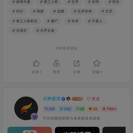
# 剧情丰富
# 第三人称
# 生存
# 恐怖
# 射击
# 科幻
# 黑暗
# 血腥
# 生存恐怖
# 太空
# 第三人称射击
# 僵尸
# 未来
# 外星人
# 沉浸式
# 无声主角
火种世界团队
点赞
1
赞赏
分享
收藏
1
火种游戏
关注
255
1142
53
28
79W+
今天的牺牲和努力未来都会有回报