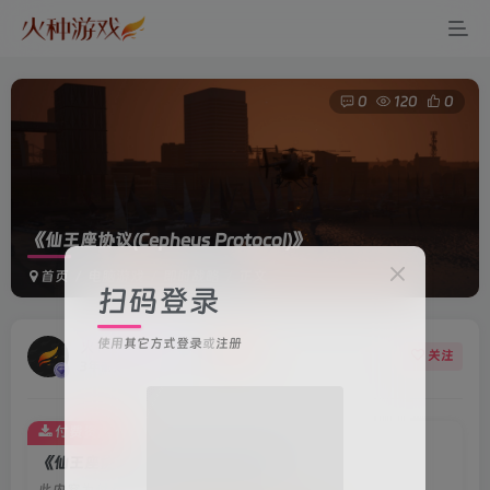
0
120
0
《仙王座协议(Cepheus Protocol)》
首页
电脑游戏
即时战略
正文
扫码登录
使用
其它方式登录
或
注册
火种游戏客服
关注
3年前更新
付费资源
《仙王座协议(Cepheus Protocol)》
此内容为付费资源，请付费后查看