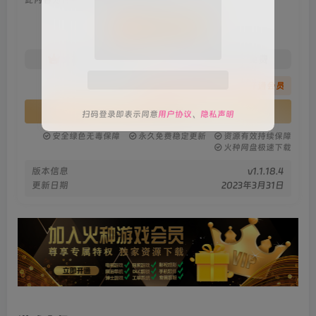
会员专属资源
免费
免费
关注公众号后发送
获取验证码
火种黄金会员
火种黑钻会员
“验证码”
您暂无购买权限，请先开通会员
请输入验证码
开通会员
登录
安全绿色无毒保障
永久免费稳定更新
资源有效持续保障
火种网盘极速下载
扫码登录即表示同意
用户协议
、
隐私声明
版本信息
v1.1.18.4
更新日期
2023年3月31日