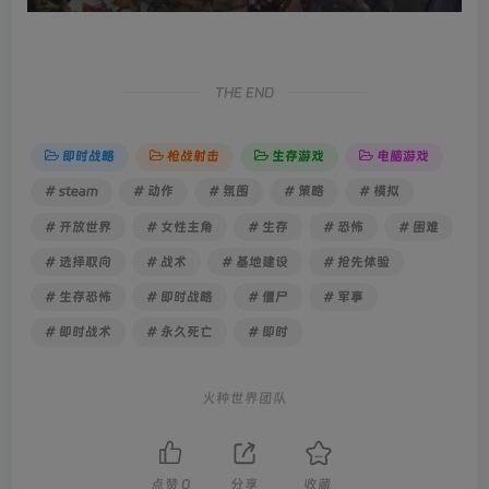
THE END
即时战略
枪战射击
生存游戏
电脑游戏
# steam
# 动作
# 氛围
# 策略
# 模拟
# 开放世界
# 女性主角
# 生存
# 恐怖
# 困难
# 选择取向
# 战术
# 基地建设
# 抢先体验
# 生存恐怖
# 即时战略
# 僵尸
# 军事
# 即时战术
# 永久死亡
# 即时
火种世界团队
点赞
0
分享
收藏