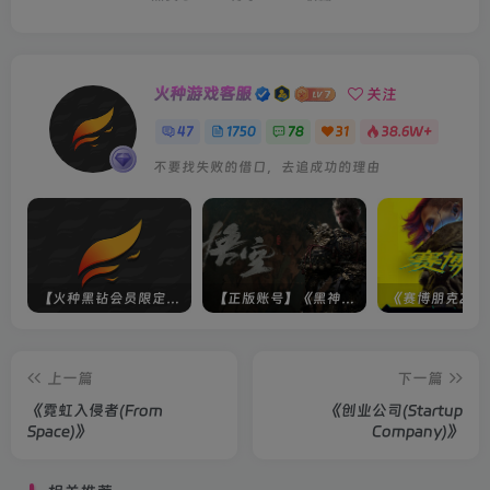
火种游戏客服
关注
47
1750
78
31
38.6W+
如果后悔过去，不如奋斗将来
【火种黑钻会员限定】未上架游戏
【正版账号】《黑神话：悟空(BLACK MYTH WU KONG)》
上一篇
下一篇
《霓虹入侵者(From
《创业公司(Startup
Space)》
Company)》