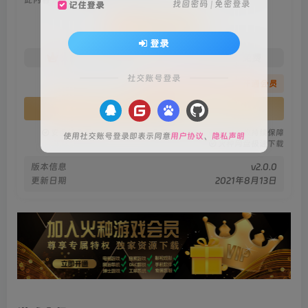
找回密码
|
免密登录
记住登录
会员专属资源
登录
免费
免费
火种黄金会员
火种黑钻会员
社交账号登录
您暂无购买权限，请先开通会员
开通会员
安全绿色无毒保障
永久免费稳定更新
资源有效持续保障
使用社交账号登录即表示同意
用户协议
、
隐私声明
火种网盘极速下载
版本信息
v2.0.0
更新日期
2021年8月13日