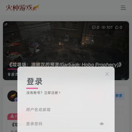
0
101
0
《垃圾场：流浪汉的预言(Garbage: Hobo Prophecy)》
首页
电脑游戏
模拟经营
正文
登录
没有账号？立即注册
火种游戏
关注
赞赏
3年前更新
用户名或邮箱
付费资源
登录密码
《垃圾场：流浪汉的预言(Garbage: Hobo Prophecy)》
此内容为付费资源，请付费后查看