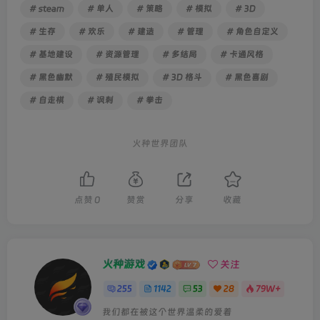
# steam
# 单人
# 策略
# 模拟
# 3D
# 生存
# 欢乐
# 建造
# 管理
# 角色自定义
# 基地建设
# 资源管理
# 多结局
# 卡通风格
# 黑色幽默
# 殖民模拟
# 3D 格斗
# 黑色喜剧
# 自走棋
# 讽刺
# 拳击
火种世界团队
点赞
0
赞赏
分享
收藏
火种游戏
关注
255
1142
53
28
79W+
我们都在被这个世界温柔的爱着