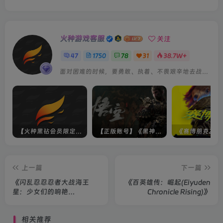
火种游戏客服
关注
47
1750
78
31
38.7W+
面对困难的时候，要勇敢、执着、不畏艰辛地去战胜它
【火种黑钻会员限定】未上架游戏
【正版账号】《黑神话：悟空(BLACK MYTH WU KONG)》
上一篇
下一篇
《闪乱忍忍忍者大战海王
《百英雄传：崛起(Eiyuden
星：少女们的响艳
Chronicle Rising)》
(Neptunia x SENRAN
KAGURA: Ninja Wars)》
相关推荐