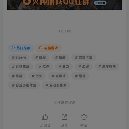
THE END
热门推荐
电脑游戏
# steam
# 冒险
# 氛围
# 剧情丰富
# 女性主角
# 拟真
# 暴力
# 血腥
# 选择取向
# 悬疑
# 历史
# 电影式
# 推理
# 自选历险体验
# 全动态影像
火种世界团队
点赞
2
分享
收藏