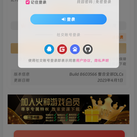
找回密码
|
免密登录
记住登录
会员专属资源
登录
免费
免费
火种黄金会员
火种黑钻会员
社交账号登录
您暂无购买权限，请先开通会员
开通会员
安全绿色无毒保障
永久免费稳定更新
资源有效持续保障
使用社交账号登录即表示同意
用户协议
、
隐私声明
火种网盘极速下载
版本信息
Build 8603566 整合全部DLCs
更新日期
2023年4月1日