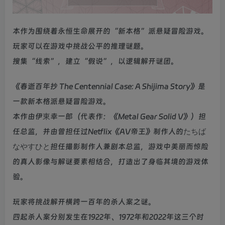
本作为围绕着永恒生命展开的“新本格”派悬疑冒险游戏。
玩家可以在游戏中挑战公平的推理谜题。
搜集“线索”，建立“假说”，以逻辑解开谜团。
《春逝百年抄 The Centennial Case: A Shijima Story》是
一款新本格派悬疑冒险游戏。
本作由伊東幸一郎（代表作：《Metal Gear Solid V》）担
任总监，并由曾担任过Netflix《AV帝王》制作人的たちば
なやすひと担任撮影制作人兼剧本总监，游戏中美丽而惊险
的真人影像与解谜要素相结合，打造出了身临其境的游戏体
验。
玩家将挑战解开横跨一百年的杀人案之谜。
四起杀人案分别发生在1922年、1972年和2022年这三个时