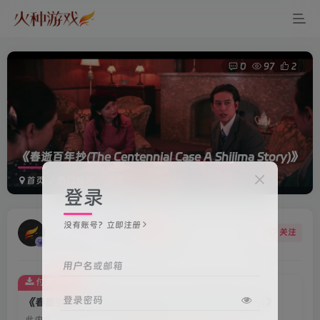
0
97
2
《春逝百年抄(The Centennial Case A Shijima Story)》
首页
热门推荐
正文
登录
没有账号？立即注册
火种游戏客服
关注
3年前更新
用户名或邮箱
付费资源
登录密码
《春逝百年抄(The Centennial Case A Shijima Story)》
此内容为付费资源，请付费后查看