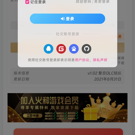
找回密码
|
免密登录
记住登录
会员专属资源
登录
免费
免费
火种黄金会员
火种黑钻会员
社交账号登录
您暂无购买权限，请先开通会员
开通会员
安全绿色无毒保障
永久免费稳定更新
资源有效持续保障
使用社交账号登录即表示同意
用户协议
、
隐私声明
火种网盘极速下载
版本信息
v1.02 整合DLC结姫
更新日期
2021年8月31日