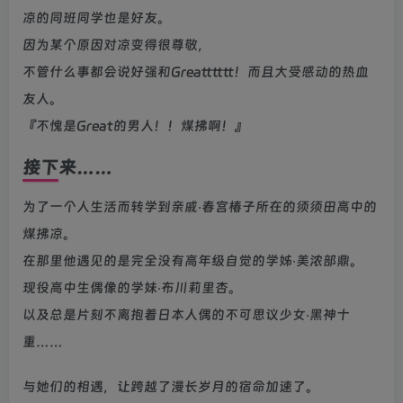
凉的同班同学也是好友。
因为某个原因对凉变得很尊敬，
不管什么事都会说好强和Greatttttt！而且大受感动的热血
友人。
『不愧是Great的男人！！煤拂啊！』
接下来……
为了一个人生活而转学到亲戚‧春宫椿子所在的须须田高中的
煤拂凉。
在那里他遇见的是完全没有高年级自觉的学姊‧美浓部鼎。
现役高中生偶像的学妹‧布川莉里杏。
以及总是片刻不离抱着日本人偶的不可思议少女‧黑神十
重……
与她们的相遇，让跨越了漫长岁月的宿命加速了。