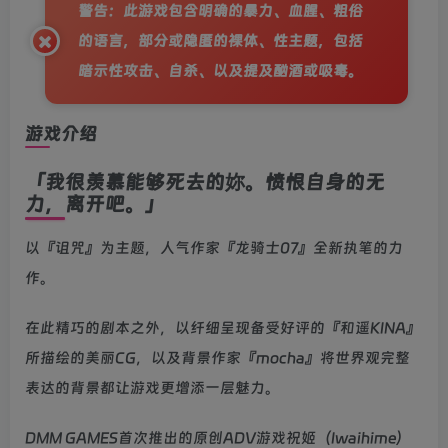
警告：此游戏包含明确的暴力、血腥、粗俗
的语言，部分或隐匿的裸体、性主题，包括
暗示性攻击、自杀、以及提及酗酒或吸毒。
游戏介绍
「我很羡慕能够死去的妳。愤恨自身的无
力，离开吧。」
以『诅咒』为主题，人气作家『龙骑士07』全新执笔的力
作。
在此精巧的剧本之外，以纤细呈现备受好评的『和遥KINA』
所描绘的美丽CG，以及背景作家『mocha』将世界观完整
表达的背景都让游戏更增添一层魅力。
DMM GAMES首次推出的原创ADV游戏祝姬（Iwaihime）