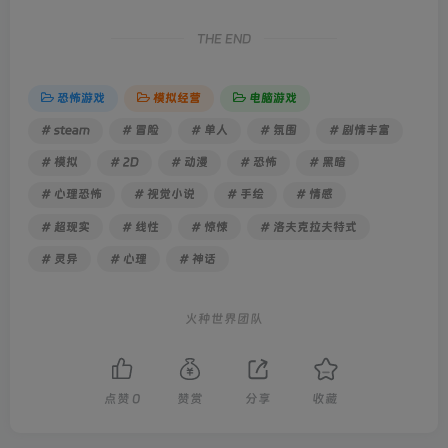
THE END
恐怖游戏
模拟经营
电脑游戏
# steam
# 冒险
# 单人
# 氛围
# 剧情丰富
# 模拟
# 2D
# 动漫
# 恐怖
# 黑暗
# 心理恐怖
# 视觉小说
# 手绘
# 情感
# 超现实
# 线性
# 惊悚
# 洛夫克拉夫特式
# 灵异
# 心理
# 神话
火种世界团队
点赞
0
赞赏
分享
收藏