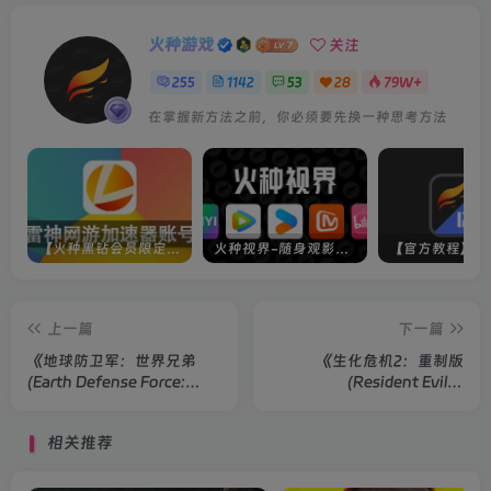
火种游戏
关注
255
1142
53
28
79W+
在掌握新方法之前，你必须要先换一种思考方法
【火种黑钻会员限定】雷神加速器账号
火种视界-随身观影神器（完美适配手机端）
上一篇
下一篇
《地球防卫军：世界兄弟
《生化危机2：重制版
(Earth Defense Force:
(Resident Evil 2:
World Brothers)》单机版/
Remake)》豪华版
联机版
相关推荐