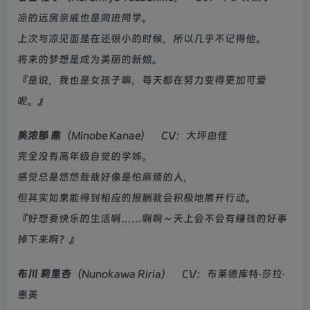
凉的远房亲戚也是同班同学。
上次与凉见面是在还很小的时候，所以几乎不记得他。
将来的梦想是成为美丽的新娘。
『是说，我也是女孩子嘛，每天都在努力变得更加可爱
呢。』
美浓部 鼎
（Minobe Kanae） CV：大坪由佳
完全没有高年级自觉的学姊。
感觉总是悠悠哉哉好像是怕麻烦的人，
但其实如果能得到相应的报酬就会积极地展开行动。
『好想要快乐的生活啊……啊啊～天上会不会有赚钱的好事
掉下来啊？』
布川 莉里杏
（Nunokawa Riria） CV：布莱德库特‧莎拉‧
惠美