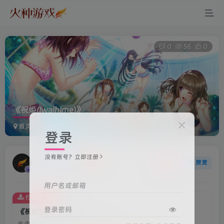
0
56
0
《祝姫(Iwaihime)》
首页
电脑游戏
恐怖游戏
正文
登录
没有账号？立即注册
火种游戏
关注
赞赏
3年前更新
用户名或邮箱
付费资源
登录密码
《祝姫(Iwaihime)》
此内容为付费资源，请付费后查看