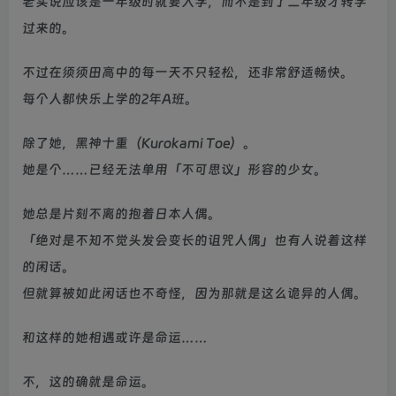
老实说应该是一年级时就要入学，而不是到了二年级才转学
过来的。
不过在须须田高中的每一天不只轻松，还非常舒适畅快。
每个人都快乐上学的2年A班。
除了她，黑神十重（Kurokami Toe）。
她是个……已经无法单用「不可思议」形容的少女。
她总是片刻不离的抱着日本人偶。
「绝对是不知不觉头发会变长的诅咒人偶」也有人说着这样
的闲话。
但就算被如此闲话也不奇怪，因为那就是这么诡异的人偶。
和这样的她相遇或许是命运……
不，这的确就是命运。