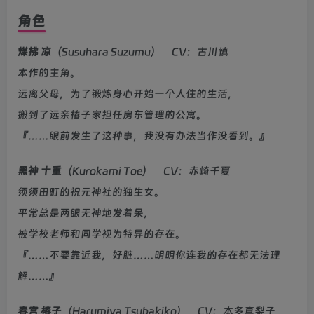
角色
煤拂 凉
（Susuhara Suzumu） CV：古川慎
本作的主角。
远离父母，为了锻炼身心开始一个人住的生活，
搬到了远亲椿子家担任房东管理的公寓。
『……眼前发生了这种事，我没有办法当作没看到。』
黑神 十重
（Kurokami Toe） CV：赤崎千夏
须须田町的祝元神社的独生女。
平常总是两眼无神地发着呆，
被学校老师和同学视为特异的存在。
『……不要靠近我，好脏……明明你连我的存在都无法理
解……』
春宫 椿子
（Harumiya Tsubakiko） CV：本多真梨子