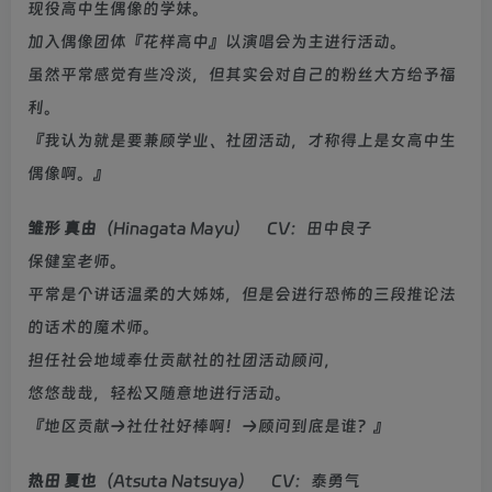
现役高中生偶像的学妹。
加入偶像团体『花样高中』以演唱会为主进行活动。
虽然平常感觉有些冷淡，但其实会对自己的粉丝大方给予福
利。
『我认为就是要兼顾学业、社团活动，才称得上是女高中生
偶像啊。』
雏形 真由
（Hinagata Mayu） CV：田中良子
保健室老师。
平常是个讲话温柔的大姊姊，但是会进行恐怖的三段推论法
的话术的魔术师。
担任社会地域奉仕贡献社的社团活动顾问，
悠悠哉哉，轻松又随意地进行活动。
『地区贡献→社仕社好棒啊！→顾问到底是谁？』
热田 夏也
（Atsuta Natsuya） CV：泰勇气