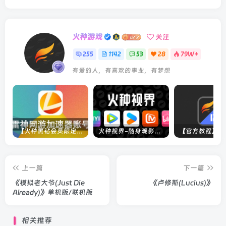
火种游戏
关注
255
1142
53
28
79W+
有爱的人，有喜欢的事业，有梦想
【火种黑钻会员限定】雷神加速器账号
火种视界-随身观影神器（完美适配手机端）
上一篇
下一篇
《模拟老大爷(Just Die
《卢修斯(Lucius)》
Already)》单机版/联机版
相关推荐