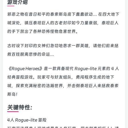
游戏介绍
邪恶之物在昔日和平的泰索斯岛底下蠢蠢欲动… 在四大地下
城深处，镇压泰坦巨人的古老封印如今力量衰弱，泰坦巨人
的手下放出了各种恐怖怪物危害世界。
古时设下封印的女神们急切地恳求一群英雄，请他们前来拯
救百姓脱离悲惨的命运…
《Rogue Heroes》是一款具备现代 Rogue-lite 元素的 4 人
经典冒险游戏。玩家可与好友组队，勇闯程序生成的地下
城，探索充满秘密的浩瀚世界，并击倒泰坦巨人来拯救泰索
斯岛！
关键特性：
4人 Rogue-lite 冒险