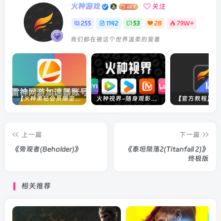
火种游戏
关注
255
1142
53
28
79W+
我们都在被这个世界温柔的爱着
【火种黑钻会员限定】雷神加速器账号
火种视界-随身观影神器（完美适配手机端）
上一篇
下一篇
《旁观者(Beholder)》
《泰坦陨落2(Titanfall 2)》
终极版
相关推荐