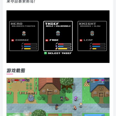
来夺回泰索斯岛！
游戏截图