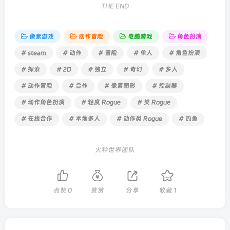
THE END
像素游戏
动作冒险
电脑游戏
角色扮演
# steam
# 动作
# 冒险
# 单人
# 角色扮演
# 探索
# 2D
# 独立
# 奇幻
# 多人
# 动作冒险
# 合作
# 像素图形
# 控制器
# 动作角色扮演
# 轻度 Rogue
# 类 Rogue
# 在线合作
# 本地多人
# 动作类 Rogue
# 钓鱼
火种世界团队
点赞
0
赞赏
分享
收藏
1