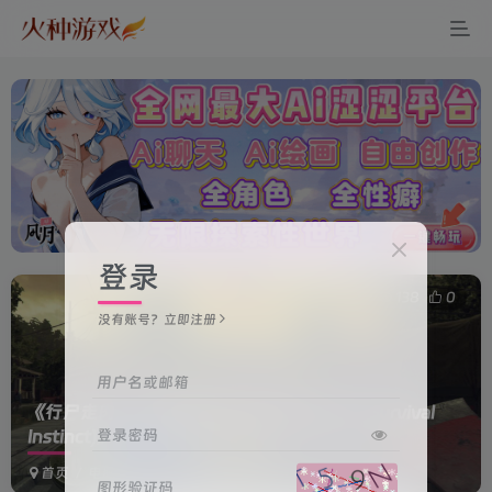
登录
0
138
0
没有账号？立即注册
用户名或邮箱
《行尸走肉：生存本能(The Walking Dead: Survival
登录密码
Instinct)》
首页
电脑游戏
动作冒险
正文
图形验证码