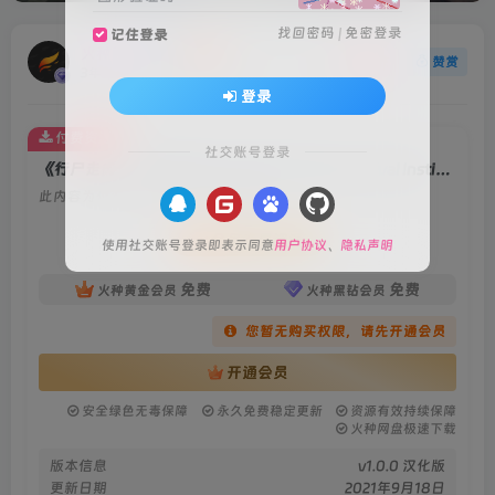
找回密码
|
免密登录
记住登录
火种游戏
关注
赞赏
3年前更新
登录
付费资源
社交账号登录
《行尸走肉：生存本能(The Walking Dead: Survival Instinct)》
此内容为付费资源，请付费后查看
会员专属资源
使用社交账号登录即表示同意
用户协议
、
隐私声明
免费
免费
火种黄金会员
火种黑钻会员
您暂无购买权限，请先开通会员
开通会员
安全绿色无毒保障
永久免费稳定更新
资源有效持续保障
火种网盘极速下载
版本信息
v1.0.0 汉化版
更新日期
2021年9月18日