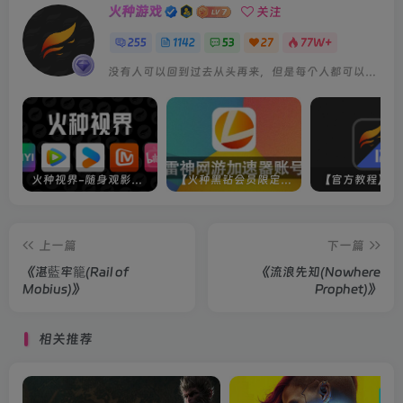
火种游戏
关注
255
1142
53
27
77W+
没有人可以回到过去从头再来，但是每个人都可以从今天开始，创造一个全新的结局
火种视界-随身观影神器（完美适配手机端）
【火种黑钻会员限定】雷神加速器账号
上一篇
下一篇
《湛藍牢籠(Rail of
《流浪先知(Nowhere
Mobius)》
Prophet)》
相关推荐