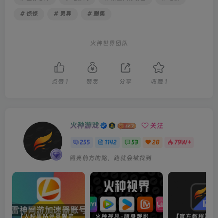
# 惊悚
# 灵异
# 剧集
火种世界团队
点赞
1
赞赏
分享
收藏
1
火种游戏
关注
255
1142
53
28
79W+
照亮前方的路，路就会被找到
【火种黑钻会员限定】雷神加速器账号
火种视界-随身观影神器（完美适配手机端）