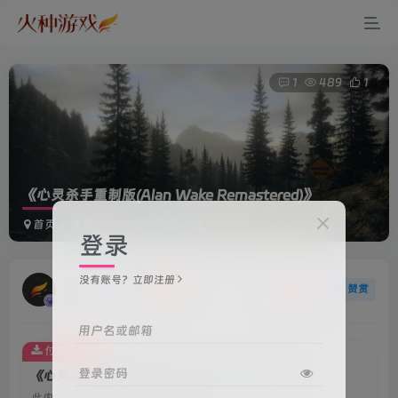
1
489
1
《心灵杀手重制版(Alan Wake Remastered)》
首页
电脑游戏
动作冒险
正文
登录
没有账号？立即注册
火种游戏
关注
赞赏
3年前更新
用户名或邮箱
付费资源
登录密码
《心灵杀手重制版(Alan Wake Remastered)》
此内容为付费资源，请付费后查看