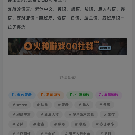
支持的语言：繁体中文、英语、德语、法语、意大利语、韩
语、西班牙语 – 西班牙、俄语、日语、波兰语、西班牙语 –
拉丁美洲
THE END
动作冒险
恐怖游戏
生存游戏
电脑游戏
# steam
# 动作
# 冒险
# 单人
# 氛围
# 剧情丰富
# 第三人称
# 好评原声音轨
# 生存
# 恐怖
# 射击
# 黑暗
# 悬疑
# 心理恐怖
# 生存恐怖
# 电影式
# 第三人称射击
# 记叙