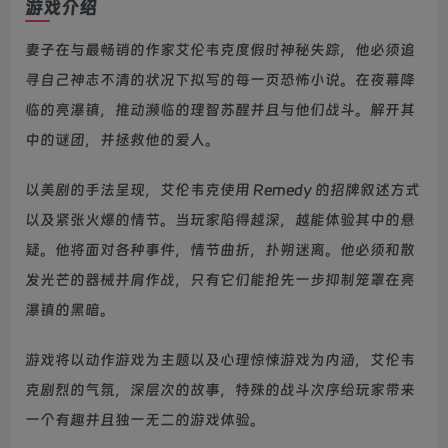
游戏介绍
妻子在与最畅销的作家艾伦韦克度假时神秘失踪，他必须追
寻自己神志不清的状况下拟写的每一页恐怖小说。在夜幕降
临的亮瀑镇，推动濒临的理智苏醒并且与他们战斗。解开其
中的谜团，并拯救他的爱人。
以美剧的手法呈现，艾伦韦克使用 Remedy 的招牌叙述方式
以及紧张火爆的情节。当玩家陷得越深，越能体验其中的悬
疑。他将面对各种事件，情节曲折，扑朔迷离。他必须和散
发光芒的器械并肩作战，只有它们能抢先一步抑制笼罩在亮
瀑镇的黑暗。
游戏将以动作游戏为主题以及心理惊悚游戏为内涵，艾伦韦
克剧烈的气氛，深层次的故事，特殊的战斗次序给玩家带来
一个有趣并且独一无二的游戏体验。