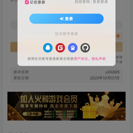
找回密码
|
免密登录
记住登录
会员专属资源
登录
免费
免费
火种黄金会员
火种黑钻会员
社交账号登录
您暂无购买权限，请先开通会员
开通会员
安全绿色无毒保障
永久免费稳定更新
资源有效持续保障
使用社交账号登录即表示同意
用户协议
、
隐私声明
火种网盘极速下载
版本信息
v34885
更新日期
2023年10月07日