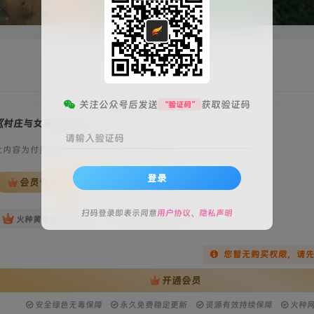
关注公众号后发送
获取验证码
“验证码”
村庄与女巫(Village and The Witch)》
请输入验证码
此内容为付费资源，请付费后查看
登录
会员专属资源
扫码登录即表示同意
用户协议
、
隐私声明
免费
免费
火种黄金会员
火种黑钻会员
您暂无购买权限，请
开通会员
安全绿色无毒保障
永久免费稳定更新
资源有效持续保障
火种