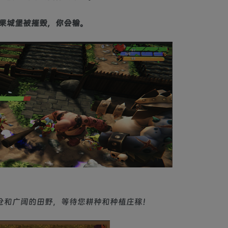
果城堡被摧毁，你会输。
谷仓和广阔的田野，等待您耕种和种植庄稼！