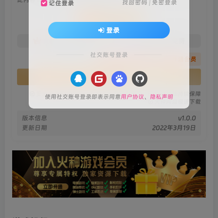
找回密码
|
免密登录
记住登录
会员专属资源
登录
免费
免费
火种黄金会员
火种黑钻会员
社交账号登录
您暂无购买权限，请先开通会员
开通会员
安全绿色无毒保障
永久免费稳定更新
资源有效持续保障
使用社交账号登录即表示同意
用户协议
、
隐私声明
火种网盘极速下载
版本信息
v1.0.0
更新日期
2022年3月19日