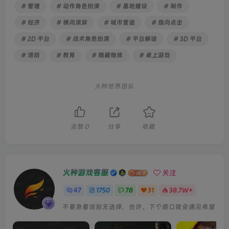
# 管理
# 动作角色扮演
# 基地建设
# 制作
# 经济
# 横向滚屏
# 城市营造
# 指向点击
# 2D 平台
# 战术角色扮演
# 平台解谜
# 3D 平台
# 塔防
# 教育
# 隐藏物体
# 桌上游戏
火种世界团队
点赞
0
分享
收藏
火种游戏客服
关注
47
1750
78
31
38.7W+
不要急着说别无选择，也许、下个路口就会遇见希望