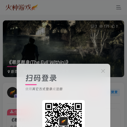
1
171
1
《恶灵附身(The Evil Within)》
首页
电脑游戏
动作冒险
正文
扫码登录
使用
其它方式登录
或
注册
火种游戏
关注
赞赏
3年前更新
付费资源
《恶灵附身(The Evil Within)》
此内容为付费资源，请付费后查看