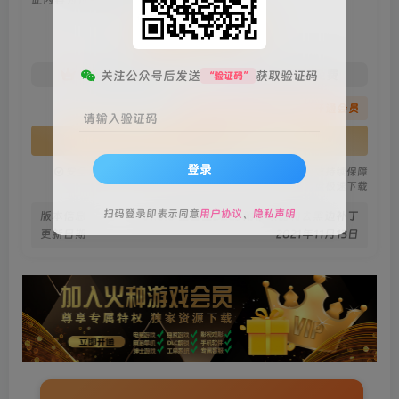
会员专属资源
免费
免费
关注公众号后发送
获取验证码
火种黄金会员
火种黑钻会员
“验证码”
您暂无购买权限，请先开通会员
请输入验证码
开通会员
登录
安全绿色无毒保障
永久免费稳定更新
资源有效持续保障
火种网盘极速下载
扫码登录即表示同意
用户协议
、
隐私声明
版本信息
v1.0.0 整合全DLCs 附修改器和去黑边补丁
更新日期
2021年11月13日