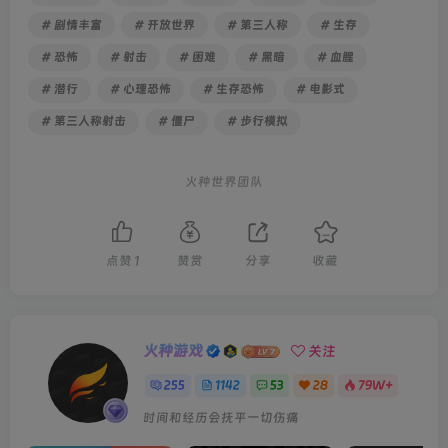
# 剧情丰富
# 开放世界
# 第三人称
# 生存
# 恐怖
# 射击
# 困难
# 黑暗
# 血腥
# 潜行
# 心理恐怖
# 生存恐怖
# 电影式
# 第三人称射击
# 僵尸
# 步行模拟
火种世界团队
点赞
1
赞赏
分享
收藏
火种游戏
关注
255
1142
53
28
79W+
时间和经历会抚平一切伤痛