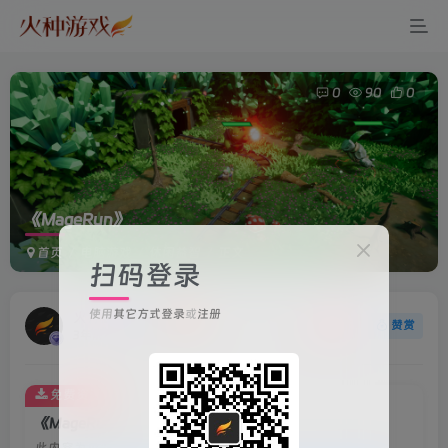
0
90
0
《MageRun》
首页
电脑游戏
休闲益智
正文
扫码登录
使用
其它方式登录
或
注册
火种游戏
关注
赞赏
3年前更新
免费资源
《MageRun》
此内容为免费资源，请登录后查看