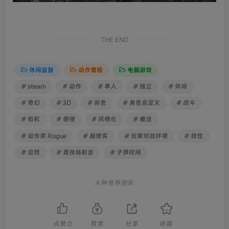
THE END
休闲益智
动作冒险
电脑游戏
# steam
# 动作
# 单人
# 独立
# 休闲
# 奇幻
# 3D
# 彩色
# 角色自定义
# 战斗
# 街机
# 俯视
# 风格化
# 魔法
# 动作类 Rogue
# 超现实
# 玩家对战环境
# 线性
# 自然
# 竞技场射击
# 子弹时间
火种世界团队
点赞
0
赞赏
分享
收藏