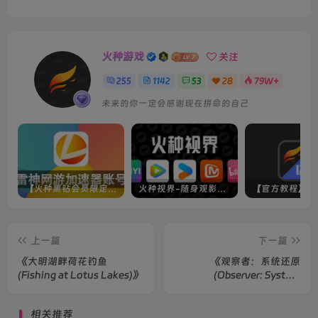
火种游戏
关注
255
1142
53
28
79W+
未来的你一定会感谢现在拼命的自己
【火种黑钻会员限定】雷神加速器账号
火种视界-随身观影神器（完美适配手机端）
上一篇
下一篇
《大明湖畔荷花钓鱼
《观察者：系统还原
(Fishing at Lotus Lakes)》
(Observer: System
Redux)》豪华版
相关推荐