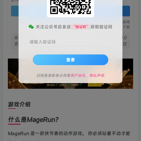
登录查看
安全绿色无毒保障
永久免费稳定更新
资源有效持续保障
关注公众号后发送
获取验证码
“验证码”
火种网盘极速下载
版本信息
v1.0.0
请输入验证码
更新日期
2021年12月4日
登录
扫码登录即表示同意
用户协议
、
隐私声明
游戏介绍
什么是MageRun？
MageRun 是一款快节奏的动作游戏。 你必须站着不动才能