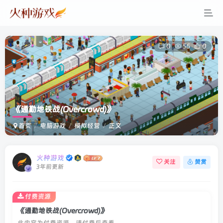
0
56
0
《通勤地铁战(Overcrowd)》
首页
电脑游戏
模拟经营
正文
登录
没有账号？立即注册
火种游戏
关注
赞赏
3年前更新
用户名或邮箱
付费资源
登录密码
《通勤地铁战(Overcrowd)》
此内容为付费资源，请付费后查看