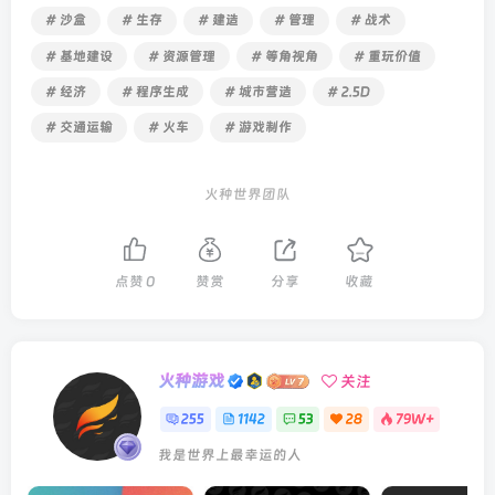
# 沙盒
# 生存
# 建造
# 管理
# 战术
# 基地建设
# 资源管理
# 等角视角
# 重玩价值
# 经济
# 程序生成
# 城市营造
# 2.5D
# 交通运输
# 火车
# 游戏制作
火种世界团队
点赞
0
赞赏
分享
收藏
火种游戏
关注
255
1142
53
28
79W+
我是世界上最幸运的人