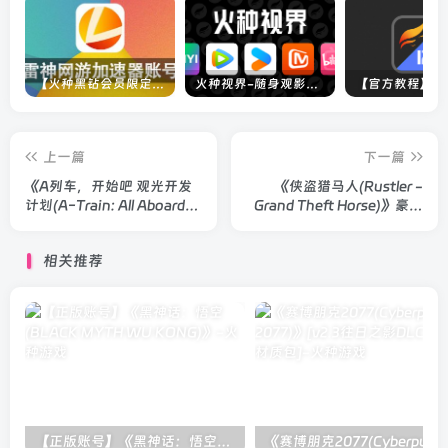
【火种黑钻会员限定】雷神加速器账号
火种视界-随身观影神器（完美适配手机端）
上一篇
下一篇
《A列车，开始吧 观光开发
《侠盗猎马人(Rustler -
计划(A-Train: All Aboard!
Grand Theft Horse)》豪华
Tourism)》
版
相关推荐
【正版账号】《黑神话：悟空(BLACK MYTH WU KONG)》