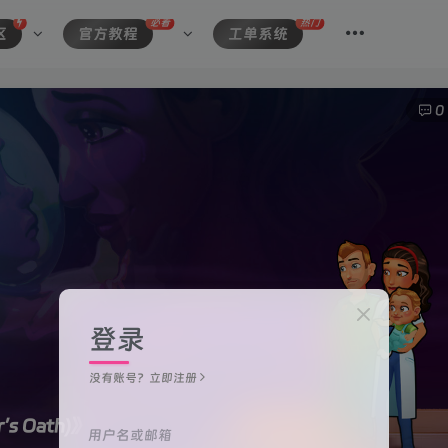
必看
热门
区
官方教程
工单系统
0
登录
没有账号？立即注册
s Oath)》
用户名或邮箱