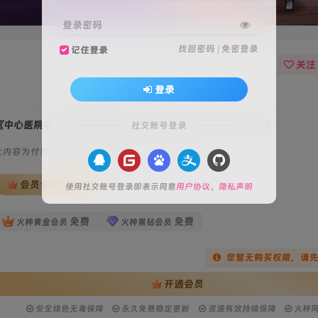
登录密码
找回密码
|
免密登录
记住登录
关注
登录
中心医院4：医生的誓言(Heart’s Medicine Doctor’s Oath)》
社交账号登录
此内容为付费资源，请付费后查看
会员专属资源
使用社交账号登录即表示同意
用户协议
、
隐私声明
免费
免费
火种黄金会员
火种黑钻会员
您暂无购买权限，请
开通会员
安全绿色无毒保障
永久免费稳定更新
资源有效持续保障
火种