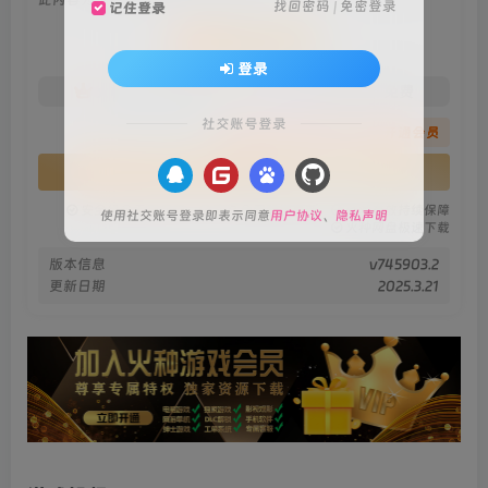
找回密码
|
免密登录
记住登录
会员专属资源
登录
免费
免费
火种黄金会员
火种黑钻会员
社交账号登录
您暂无购买权限，请先开通会员
开通会员
安全绿色无毒保障
永久免费稳定更新
资源有效持续保障
使用社交账号登录即表示同意
用户协议
、
隐私声明
火种网盘极速下载
版本信息
v745903.2
更新日期
2025.3.21