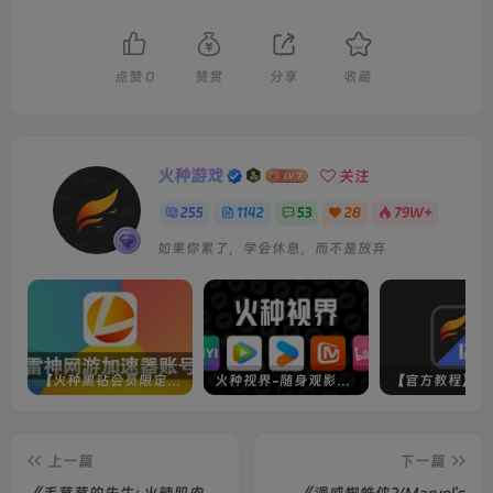
点赞
0
赞赏
分享
收藏
火种游戏
关注
255
1142
53
28
79W+
如果你累了，学会休息，而不是放弃
【火种黑钻会员限定】雷神加速器账号
火种视界-随身观影神器（完美适配手机端）
上一篇
下一篇