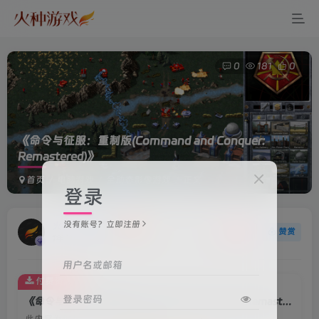
0
181
0
《命令与征服：重制版(Command and Conquer:
Remastered)》
首页
电脑游戏
全动态影像游戏
正文
登录
没有账号？立即注册
火种游戏
关注
赞赏
1年前更新
用户名或邮箱
付费资源
登录密码
《命令与征服：重制版(Command and Conquer: Remastered)》
此内容为付费资源，请付费后查看