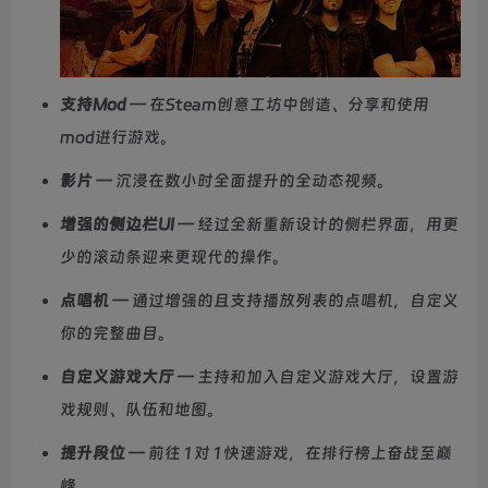
支持Mod
— 在Steam创意工坊中创造、分享和使用
mod进行游戏。
影片
— 沉浸在数小时全面提升的全动态视频。
增强的侧边栏UI
— 经过全新重新设计的侧栏界面，用更
少的滚动条迎来更现代的操作。
点唱机
— 通过增强的且支持播放列表的点唱机，自定义
你的完整曲目。
自定义游戏大厅
— 主持和加入自定义游戏大厅，设置游
戏规则、队伍和地图。
提升段位
— 前往 1 对 1 快速游戏，在排行榜上奋战至巅
峰。