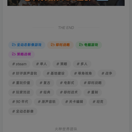
THE END
全动态影像游戏
即时战略
电脑游戏
策略战棋
# steam
# 单人
# 策略
# 多人
# 好评原声音轨
# 基地建设
# 等角视角
# 战争
# 重玩价值
# 复古
# 电影式
# 即时战略
# 玩家对战
# 经典
# 即时战术
# 重制
# 90 年代
# 原声音轨
# 关卡编辑
# 坦克
# 全动态影像
火种世界团队