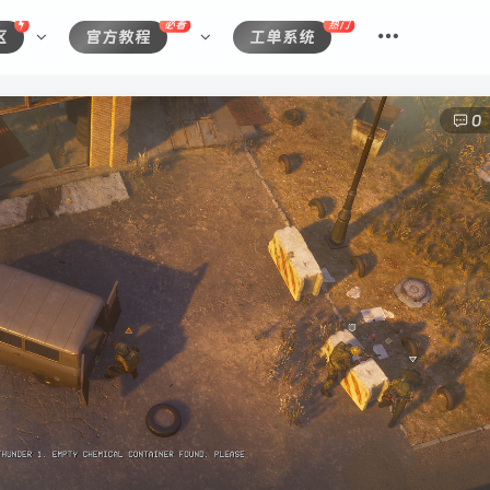
必看
热门
区
官方教程
工单系统
0