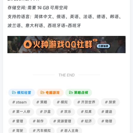
存储空间: 需要 14 GB 可用空间
支持的语言：简体中文、俄语、英语、法语、德语、韩语、
波兰语、意大利语、西班牙语-西班牙
THE END
模拟经营
电脑游戏
策略战棋
# steam
# 策略
# 模拟
# 开放世界
# 探索
# 第一人称
# 沙盒
# 欢乐
# 拟真
# 建造
# 管理
# 制作
# 资源管理
# 经济
# 物理
# 驾驶
# 汽车模拟
# 恶人主角