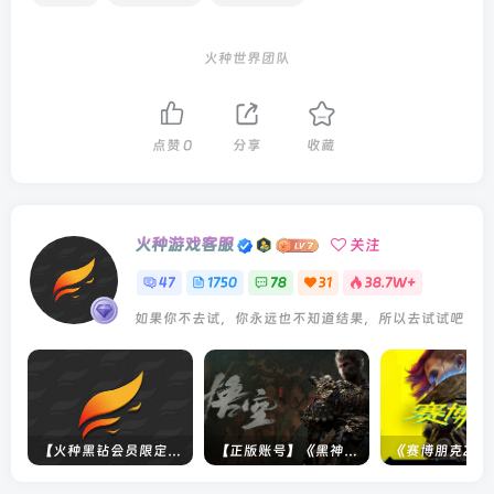
火种世界团队
点赞
0
分享
收藏
火种游戏客服
关注
47
1750
78
31
38.7W+
如果你不去试，你永远也不知道结果，所以去试试吧
【火种黑钻会员限定】未上架游戏
【正版账号】《黑神话：悟空(BLACK MYTH WU KONG)》