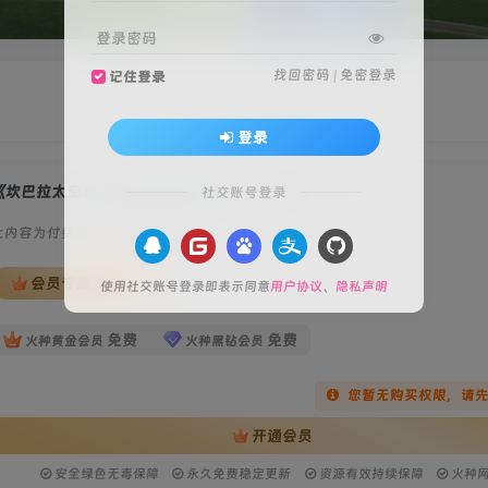
登录密码
找回密码
|
免密登录
记住登录
登录
坎巴拉太空计划2(Kerbal Space Program 2)》
社交账号登录
此内容为付费资源，请付费后查看
会员专属资源
使用社交账号登录即表示同意
用户协议
、
隐私声明
免费
免费
火种黄金会员
火种黑钻会员
您暂无购买权限，请
开通会员
安全绿色无毒保障
永久免费稳定更新
资源有效持续保障
火种