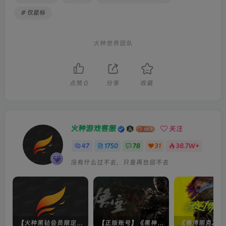
# 仅鼠标
火种世界团队
点赞
0
分享
收藏
火种游戏客服
关注
47
1750
78
31
38.7W+
没有什么过不去，只是再也回不去
【火种黑钻会员限定】未上架游戏
【正版账号】《黑神话：悟空(BLACK MYTH WU KONG)》