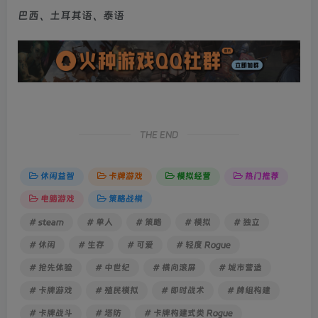
巴西、土耳其语、泰语
THE END
休闲益智
卡牌游戏
模拟经营
热门推荐
电脑游戏
策略战棋
# steam
# 单人
# 策略
# 模拟
# 独立
# 休闲
# 生存
# 可爱
# 轻度 Rogue
# 抢先体验
# 中世纪
# 横向滚屏
# 城市营造
# 卡牌游戏
# 殖民模拟
# 即时战术
# 牌组构建
# 卡牌战斗
# 塔防
# 卡牌构建式类 Rogue