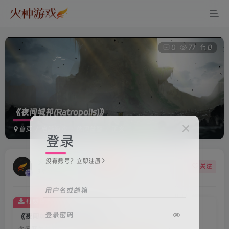
0
77
0
《夜间城邦(Ratropolis)》
首页
电脑游戏
休闲益智
正文
登录
没有账号？立即注册
火种游戏客服
关注
3年前更新
用户名或邮箱
付费资源
登录密码
《夜间城邦(Ratropolis)》
此内容为付费资源，请付费后查看