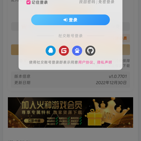
找回密码
|
免密登录
记住登录
会员专属资源
登录
免费
免费
火种黄金会员
火种黑钻会员
社交账号登录
您暂无购买权限，请先开通会员
开通会员
安全绿色无毒保障
永久免费稳定更新
资源有效持续保障
使用社交账号登录即表示同意
用户协议
、
隐私声明
火种网盘极速下载
版本信息
v1.0.7701
更新日期
2022年12月30日