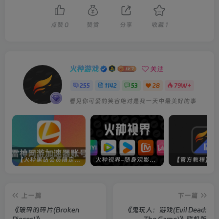
点赞
0
赞赏
分享
收藏
1
火种游戏
关注
255
1142
53
28
79W+
看见你可爱的笑容绝对是我一天中最美好的事
【火种黑钻会员限定】雷神加速器账号
火种视界-随身观影神器（完美适配手机端）
上一篇
下一篇
《破碎的碎片(Broken
《鬼玩人：游戏(Evil Dead: