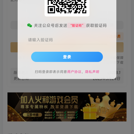
会员专属资源
免费
免费
关注公众号后发送
获取验证码
火种黄金会员
火种黑钻会员
“验证码”
您暂无购买权限，请先开通会员
请输入验证码
开通会员
登录
安全绿色无毒保障
永久免费稳定更新
资源有效持续保障
火种网盘极速下载
扫码登录即表示同意
用户协议
、
隐私声明
版本信息
v1033.1
更新日期
2023年3月24日