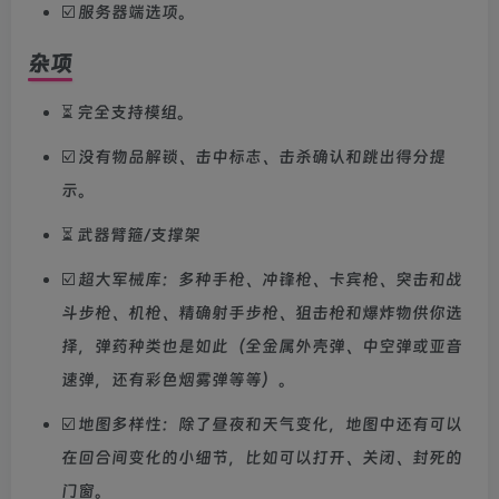
☑️ 服务器端选项。
杂项
⏳ 完全支持模组。
☑️ 没有物品解锁、击中标志、击杀确认和跳出得分提
示。
⏳ 武器臂箍/支撑架
☑️ 超大军械库：多种手枪、冲锋枪、卡宾枪、突击和战
斗步枪、机枪、精确射手步枪、狙击枪和爆炸物供你选
择，弹药种类也是如此（全金属外壳弹、中空弹或亚音
速弹，还有彩色烟雾弹等等）。
☑️ 地图多样性：除了昼夜和天气变化，地图中还有可以
在回合间变化的小细节，比如可以打开、关闭、封死的
门窗。