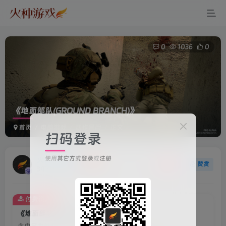
0
1036
0
《地面部队(GROUND BRANCH)》
首页
电脑游戏
动作冒险
正文
扫码登录
使用
其它方式登录
或
注册
火种游戏
关注
赞赏
3年前更新
付费资源
《地面部队(GROUND BRANCH)》
此内容为付费资源，请付费后查看