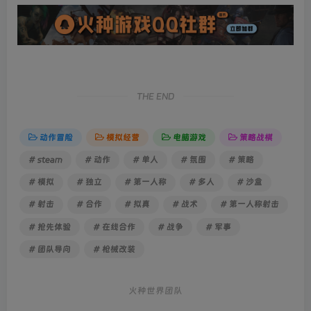
THE END
动作冒险
模拟经营
电脑游戏
策略战棋
# steam
# 动作
# 单人
# 氛围
# 策略
# 模拟
# 独立
# 第一人称
# 多人
# 沙盒
# 射击
# 合作
# 拟真
# 战术
# 第一人称射击
# 抢先体验
# 在线合作
# 战争
# 军事
# 团队导向
# 枪械改装
火种世界团队