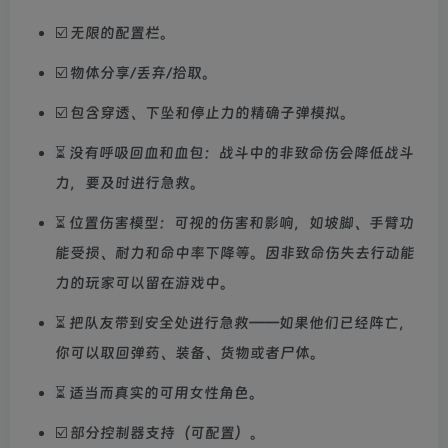
☑️ 无限的配置栏。
☑️ 物体分享/丢弃/拾取。
☑️ 包含穿透、下坠和停止力的精确子弹模拟。
⏳ 没有呼吸回血和血包：战斗中的非致命伤会降低战斗
力，要及时进行急救。
⏳ 位置伤害模型：可视的伤害和影响，如坡脚、手臂功
能受损、耐力和命中率下降等。因非致命伤失去行动能
力的玩家可以留在游戏中。
⏳ 把队友带到安全处进行急救——如果他们已经阵亡，
你可以取回弹药、装备、货物或者尸体。
⏳ 适当而真实的可用女性角色。
☑️ 部分控制器支持（可配置）。