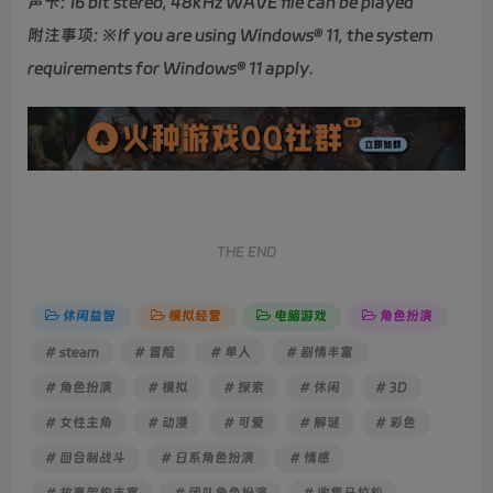
声卡: 16 bit stereo, 48kHz WAVE file can be played
附注事项: ※If you are using Windows® 11, the system
requirements for Windows® 11 apply.
THE END
休闲益智
模拟经营
电脑游戏
角色扮演
# steam
# 冒险
# 单人
# 剧情丰富
# 角色扮演
# 模拟
# 探索
# 休闲
# 3D
# 女性主角
# 动漫
# 可爱
# 解谜
# 彩色
# 回合制战斗
# 日系角色扮演
# 情感