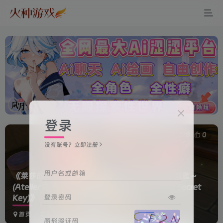
登录
0
228
0
没有账号？立即注册
用户名或邮箱
《莱莎的炼金工房３ ～终结之炼金术士与秘密钥匙～
(Atelier Ryza 3: Alchemist of the End & the Secret
登录密码
Key)》
首页
电脑游戏
休闲益智
正文
图形验证码