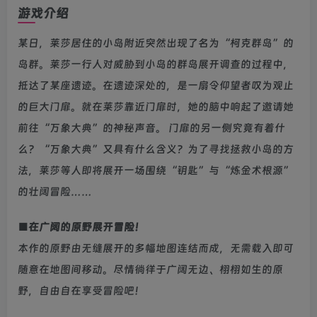
游戏介绍
某日，莱莎居住的小岛附近突然出现了名为“柯克群岛”的
岛群。莱莎一行人对威胁到小岛的群岛展开调查的过程中，
抵达了某座遗迹。在遗迹深处的，是一扇令仰望者叹为观止
的巨大门扉。就在莱莎靠近门扉时，她的脑中响起了邀请她
前往“万象大典”的神秘声音。 门扉的另一侧究竟有着什
么？“万象大典”又具有什么含义？为了寻找拯救小岛的方
法，莱莎等人即将展开一场围绕“钥匙”与“炼金术根源”
的壮阔冒险……
■在广阔的原野展开冒险！
本作的原野由无缝展开的多幅地图连结而成，无需载入即可
随意在地图间移动。尽情徜徉于广阔无边、栩栩如生的原
野，自由自在享受冒险吧！