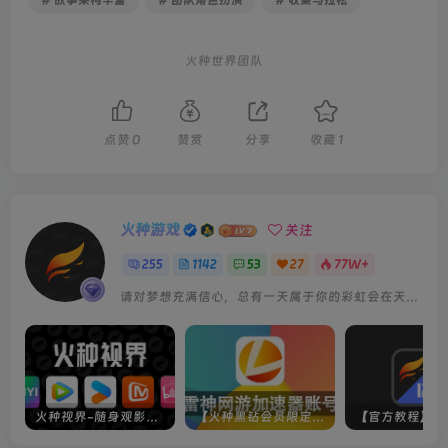
# 故事架构丰富
# 团队角色扮演
# 收集马拉松
火种世界团队
点赞
0
赞赏
分享
收藏
1
火种游戏
关注
255
1142
53
27
77W+
请对梦想充满信心，总有一天属于你的彩虹会在天空微笑
火种视界-随身观影神器（完美适配手机端）
【火种黑钻会员限定】雷神加速器账号