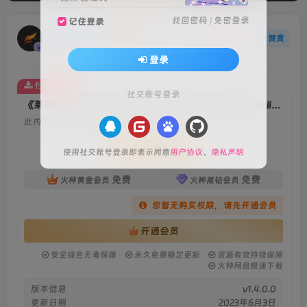
找回密码
|
免密登录
记住登录
火种游戏
关注
赞赏
3年前更新
登录
付费资源
社交账号登录
《莱莎的炼金工房３ ～终结之炼金术士与秘密钥匙～(Atelier Ryza 3: Alchemist of the End & the Secret Key)》
此内容为付费资源，请付费后查看
会员专属资源
使用社交账号登录即表示同意
用户协议
、
隐私声明
免费
免费
火种黄金会员
火种黑钻会员
您暂无购买权限，请先开通会员
开通会员
安全绿色无毒保障
永久免费稳定更新
资源有效持续保障
火种网盘极速下载
版本信息
v1.4.0.0
更新日期
2023年6月3日