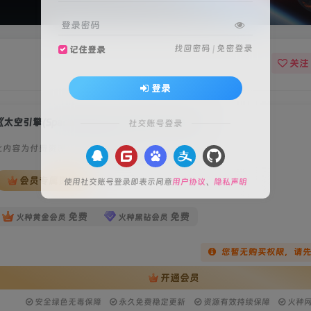
登录密码
找回密码
|
免密登录
记住登录
关注
登录
太空引擎(SpaceEngine)》[v0.990.48.2050]
社交账号登录
此内容为付费资源，请付费后查看
会员专属资源
使用社交账号登录即表示同意
用户协议
、
隐私声明
免费
免费
火种黄金会员
火种黑钻会员
您暂无购买权限，请
开通会员
安全绿色无毒保障
永久免费稳定更新
资源有效持续保障
火种