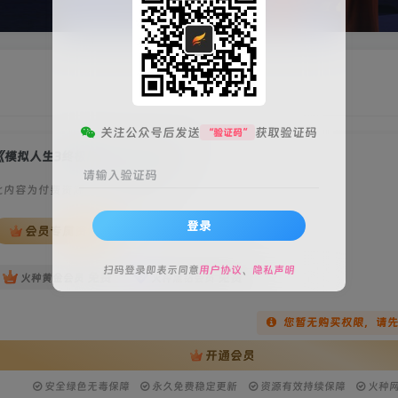
关注公众号后发送
获取验证码
“验证码”
《模拟人生3终极版(The Sims 3)》
请输入验证码
此内容为付费资源，请付费后查看
登录
会员专属资源
扫码登录即表示同意
用户协议
、
隐私声明
免费
免费
火种黄金会员
火种黑钻会员
您暂无购买权限，请
开通会员
安全绿色无毒保障
永久免费稳定更新
资源有效持续保障
火种