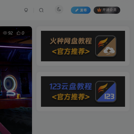
发布
开通会员
92
0