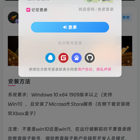
找回密码
|
免密登录
记住登录
火种游戏
关注
赞赏
3年前更新
登录
社交账号登录
使用社交账号登录即表示同意
用户协议
、
隐私声明
安装方法
系统要求：Windows 10 x64 1909版本以上（支持
Win11），且安装了Microsoft Store服务（右侧下载安装微
软Xbox盒子）
注意：不管是win10还是win11，在运行破解前时不要登录微
软教育版子账号，微软教育版子账户会锁死开发人员模式，