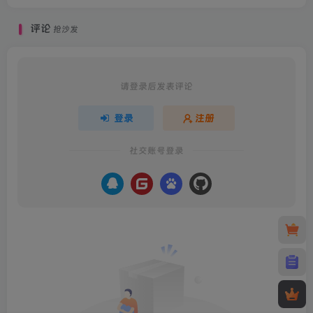
《我是航空管制官4(I am Air
【官方教程】火种网盘官方
Traffic Controller 4)》使用
下载教程-精简版
教程
相关推荐
【官方教程】123云盘下载视频教程-无需会员 满速下载
《Virt A Mate》使用教程
评论
抢沙发
请登录后发表评论