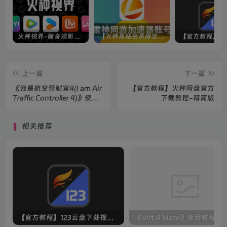
火种世界团队
点赞
0
赞赏
分享
收藏
火种游戏
关注
255
1142
53
27
77W+
你不可能永远等下去，去做点儿什么，让一切成真
火种视界-随身观影神器（完美适配手机端）
【火种黑钻会员限定】雷神加速器账号
上一篇
下一篇