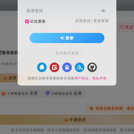
登录密码
找回密码
|
免密登录
记住登录
关注
登录
《孤岛危机2：重制版(Crysis 2 Remastered)》
社交账号登录
此内容为付费资源，请付费后查看
会员专属资源
使用社交账号登录即表示同意
用户协议
、
隐私声明
免费
免费
火种黄金会员
火种黑钻会员
您暂无购买权限，请
开通会员
安全绿色无毒保障
永久免费稳定更新
资源有效持续保障
火种