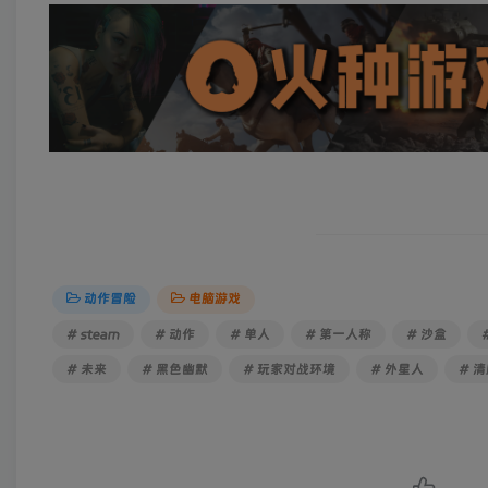
动作冒险
电脑游戏
# steam
# 动作
# 单人
# 第一人称
# 沙盒
# 未来
# 黑色幽默
# 玩家对战环境
# 外星人
# 