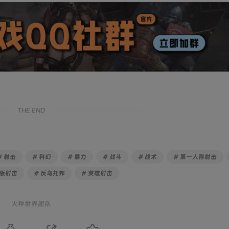
THE END
# 射击
# 科幻
# 暴力
# 战斗
# 战术
# 第一人称射击
清版射击
# 反乌托邦
# 英雄射击
火种世界团队