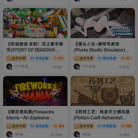
《牧场物语 来吧！风之繁华集
《镜头人生-模特写真馆
市(STORY OF SEASONS:
(Photo Studio Simulator)》
Grand Bazaar)》
[v20250902
[v0.98]
会员专属
休闲益智
热门推荐
会员专属
电脑游戏
模拟经营
热门推
完美修复版]
11个月前
11个月前
83
214
《烟花模拟器(Fireworks
《药剂工艺：炼金术士模拟器
Mania – An Explosive
(Potion Craft Alchemist
Simulator)》
[v2025.6.1]
Simulator)》
[v2.0.2.0]
会员专属
休闲益智
模拟经营
会员专属
电脑游戏
休闲益智
模拟经
1年前
1年前
740
186