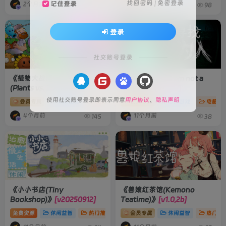
找回密码
|
免密登录
记住登录
2个月前
3个月前
48
98
登录
社交账号登录
《植物大战僵尸：重植版
《寻找伪人(No I am not a
(Plants vs. Zombies:
Human)》
[v1.1.17]
Replanted)》
[v1.5.1468.0]
使用社交账号登录即表示同意
用户协议
、
隐私声明
会员专属
休闲益智
热门推荐
会员专属
电脑游戏
恐怖游戏
电脑游
4个月前
11个月前
145
38
《小小书店(Tiny
《兽娘红茶馆(Kemono
Bookshop)》
[v20250912]
Teatime)》
[v1.0,2b]
免费资源
休闲益智
热门推荐
电脑游戏
会员专属
休闲益智
热门推