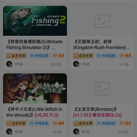
《终极钓鱼模拟器2(Ultimate
《王国保卫战：前线
Fishing Simulator 2)》
(Kingdom Rush Frontiers)》
[v1.25.05.30 单机版/联机版]
[v4.2.31]
会员专属
休闲益智
体育竞技
会员专属
模拟经营
休闲益智
像素游
1年前
1年前
575
116
《林中小女巫(Little Witch in
《土豆兄弟(Brotato)》
the Woods)》
[v4.20.11.0]
[v1.1.10.5 整合全部DLCs]
会员专属
休闲益智
像素游戏
会员专属
热门推荐
休闲益智
枪战射
1年前
1年前
111
501