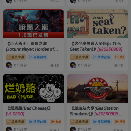
11个月前
11个月前
64
69
《巨人杀手：暗黑之潮
《这个座位有人坐吗(Is This
(Jotunnslayer: Hordes of
Seat Taken)》
[v20250909]
Hel)》
[v1.0.0.87582]
会员专属
电脑游戏
会员专属
休闲益智
热门推
11个月前
11个月前
68
45
《烂奶酪(Bad Cheese)》
《加油站大亨(Gas Station
[v1.0200]
Simulator)》
[v20250903 整
合全部DLCs]
会员专属
休闲益智
动作冒险
会员专属
电脑游戏
模拟经营
电脑游
11个月前
11个月前
48
184