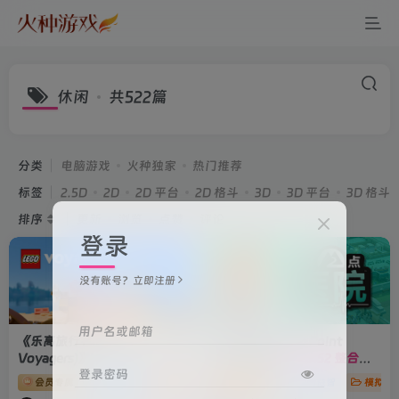
休闲
共522篇
分类
电脑游戏
火种独家
热门推荐
标签
2.5D
2D
2D 平台
2D 格斗
3D
3D 平台
3D 格斗
排序
更新
浏览
点赞
评论
登录
没有账号？立即注册
用户名或邮箱
《乐高旅行者(LEGO
《双点医院(Two Point
Voyagers)》
Hospital)》
[v1.29.52 整合全
登录密码
部DLCs]
会员专属
休闲益智
动作冒险
会员专属
热门推荐
休闲益智
模拟经