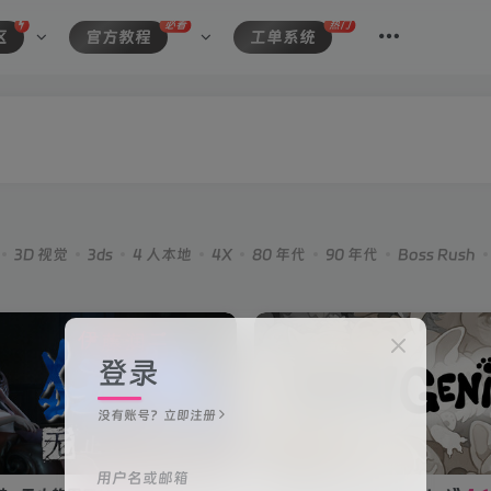
必看
热门
区
官方教程
工单系统
3D 视觉
3ds
4 人本地
4X
80 年代
90 年代
Boss Rush
登录
没有账号？立即注册
用户名或邮箱