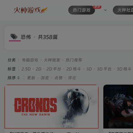
更新
热门游戏
火种社
恐怖
共358篇
分类
电脑游戏
火种独家
热门推荐
标签
2.5D
2D
2D 平台
2D 格斗
3D
3D 平台
3D 格斗
排序
更新
浏览
点赞
评论