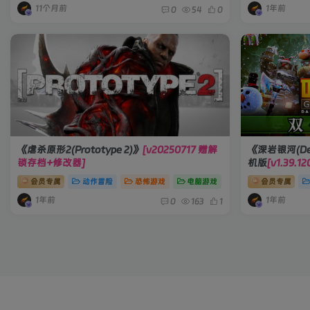
11个月前
1年前
0
54
0
《虐杀原形2(Prototype 2)》
[v20250717 赠解
《深岩银河(Dee
锁存档+修改器]
机版
[v1.39.
会员专属
动作冒险
恐怖游戏
电脑游戏
会员专属
1年前
1年前
0
163
1