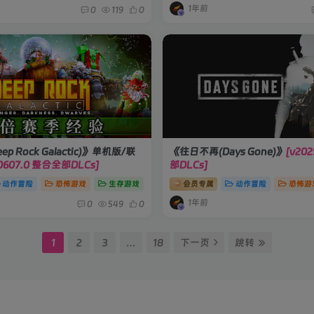
1年前
0
119
0
p Rock Galactic)》单机版/联
《往日不再(Days Gone)》
[v20
120607.0 整合全部DLCs]
部DLCs]
动作冒险
恐怖游戏
生存游戏
会员专属
动作冒险
恐怖游
1年前
0
549
0
1
2
3
…
18
下一页
跳转