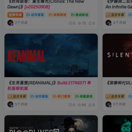
《时间旅者：重生曙光(Cronos: The New
《伊藤润二狂热 : 
Dawn)》
[v20250908]
An Infinite G
免费资源
动作冒险
恐怖游戏
枪战射击
会员专属
2个月前
4个月前
0
75
0
《生灵重塑(REANIMAL)》
Build 21746371 单
《寂静岭f(SILE
机版联机版
会员专属
动作冒险
热门推荐
电脑游戏
会员专属
5个月前
5个月前
0
94
0