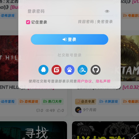
无止的囹圄(Junji Ito Maniac:
《喵喵的结合(Mewgenics)》
[v1
aol)》
[Build 20750703]
登录密码
恐怖游戏
电脑游戏
会员专属
热门推荐
电脑游
找回密码
|
免密登录
记住登录
4个月前
0
194
1
登录
社交账号登录
使用社交账号登录即表示同意
用户协议
、
隐私声明
NT HILL f)》
[v1.2.381918]
《驯牌师(Decktamer)》
[v1.0.32
动作冒险
恐怖游戏
热门大作
会员专属
卡牌游戏
电脑游
9个月前
0
49
0