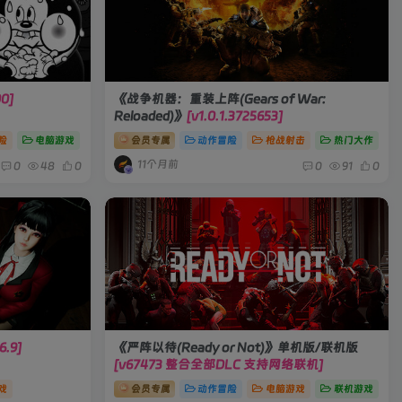
00]
《战争机器：重装上阵(Gears of War:
Reloaded)》
[v1.0.1.3725653]
险
电脑游戏
会员专属
动作冒险
枪战射击
热门大作
11个月前
0
48
0
0
91
0
6.9]
《严阵以待(Ready or Not)》单机版/联机版
[v67473 整合全部DLC 支持网络联机]
戏
会员专属
动作冒险
电脑游戏
联机游戏