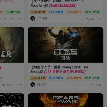
.0.20695]
《生化危机9：安魂曲(Resident Evil
Requiem)》
[Build 20260228]
戏
角色扮演
会员专属
动作冒险
枪战射击
热门大作
4个月前
0
94
0
1
327
1
]
《消逝的光芒：困兽(Dying Light: The
Beast)》
[v1.3.0 豪华 单机版/联机版]
戏
会员专属
动作冒险
枪战射击
热门大作
9个月前
0
110
0
0
237
0