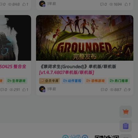
1年前
0
848
1
0
1694
1
250425 整合全
《禁闭求生(Grounded)》单机版/联机版
[v1.4.7.4807单机版/联机版]
戏
生存游戏
会员专属
动作冒险
恐怖游戏
热门推荐
1年前
0
291
1
0
887
9