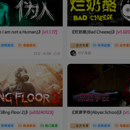
 am not a Human)》
[v1.1.17]
《烂奶酪(Bad Cheese)》
[v1.02
恐怖游戏
电脑游戏
会员专属
休闲益智
动作冒
11个月前
0
38
0
ing Floor 2)》
[v20240123]
《深渊学校(Abyss School)》
[v1.
恐怖游戏
枪战射击
热门推荐
会员专属
恐怖游戏
电脑游