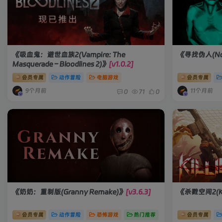
《吸血鬼：避世血族2(Vampire: The
《寻找伪人(No I
Masquerade – Bloodlines 2)》
[v1.0.2]
会员专属
动作冒险
电脑游戏
会员专属
9个月前
11个月前
0
71
0
《奶奶：重制版(Granny Remake)》
[v3.6.3]
《杀戮空间2(Kill
会员专属
动作冒险
恐怖游戏
热门推荐
会员专属