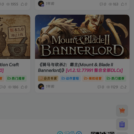
1年前
0
1955
0
0
163
1
n Craft
《骑马与砍杀2：霸主(Mount & Blade II
0]
Bannerlord)》
[v1.2.12.77991 整合全部DLCs]
营
热门推荐
会员专属
动作冒险
模拟经营
热门推荐
1年前
0
186
0
0
1129
2