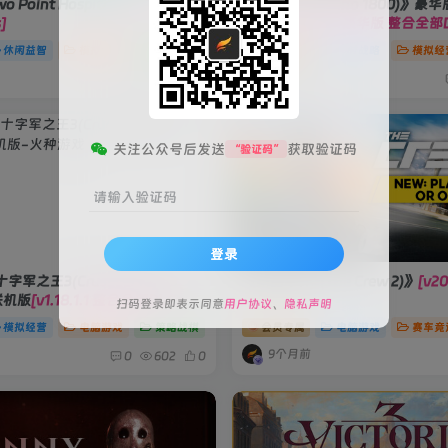
Point Hospital)》
[v1.29.52
《纪元1800(Anno 1800)》豪华
]
[v18.4.1412158 豪华版 整合全部
休闲益智
模拟经营
电脑游戏
会员专属
即时战略
模拟经
3个月前
0
98
0
关注公众号后发送
获取验证码
“验证码”
请输入验证码
登录
军之王3(Crusader Kings
《飙酷车神2(The Crew 2)》
[v20
/联机版
[v1.18.1.1 整合全部DLCs 单
扫码登录即表示同意
用户协议
、
隐私声明
模拟经营
电脑游戏
策略战棋
会员专属
电脑游戏
赛车竞
9个月前
0
602
0