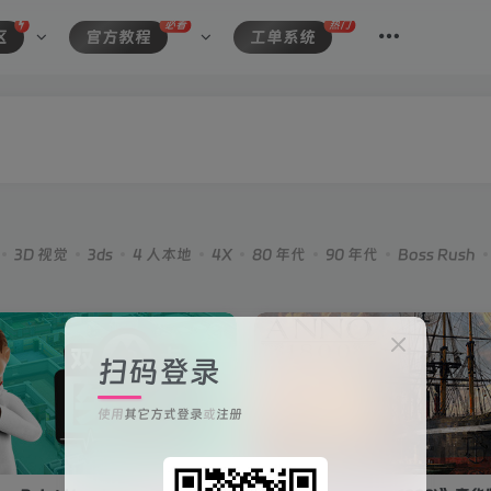
必看
热门
区
官方教程
工单系统
3D 视觉
3ds
4 人本地
4X
80 年代
90 年代
Boss Rush
扫码登录
使用
其它方式登录
或
注册