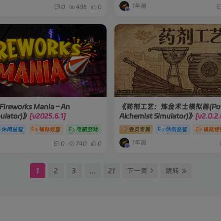
1年前
0
495
0
eworks Mania – An
《药剂工艺：炼金术士模拟器(Potio
mulator)》
[v2025.6.1]
Alchemist Simulator)》
[v2.0.2.
休闲益智
模拟经营
电脑游戏
会员专属
休闲益智
模拟经
1年前
0
740
0
1
2
3
…
21
下一页
跳转