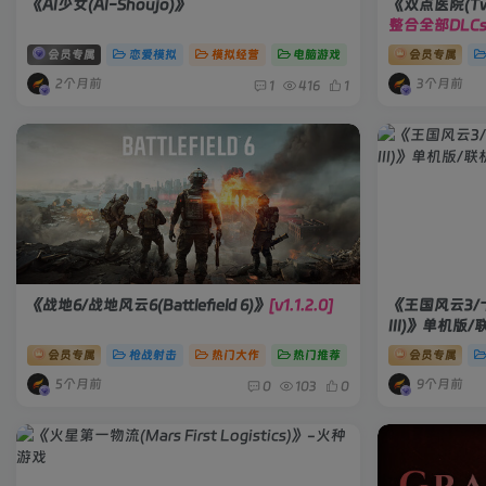
《AI少女(AI-Shoujo)》
《双点医院(Two 
整合全部DLCs
会员专属
恋爱模拟
模拟经营
电脑游戏
会员专属
2个月前
3个月前
1
416
1
《战地6/战地风云6(Battlefield 6)》
[v1.1.2.0]
《王国风云3/十字
III)》单机版
机版/联机版]
会员专属
枪战射击
热门大作
热门推荐
会员专属
5个月前
9个月前
0
103
0