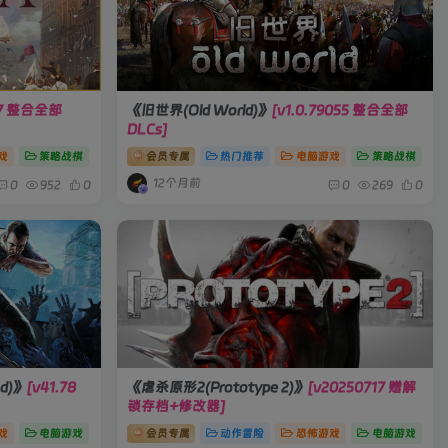
9.7 整合全部
《旧世界(Old World)》
[v1.0.79055 整合全部
DLCs]
戏
策略战棋
会员专属
热门推荐
电脑游戏
策略战棋
12个月前
0
952
0
0
269
0
d)》
[v41.78
《虐杀原形2(Prototype 2)》
[v20250717 赠解
锁存档+修改器]
戏
电脑游戏
会员专属
动作冒险
恐怖游戏
电脑游戏