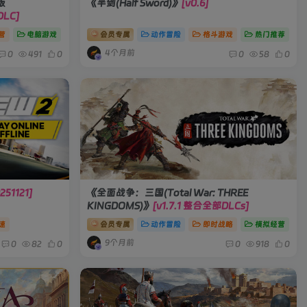
版
《半剑(Half Sword)》
[v0.6]
DLC]
营
电脑游戏
会员专属
动作冒险
格斗游戏
热门推荐
4个月前
0
491
0
0
58
0
251121]
《全面战争：三国(Total War: THREE
KINGDOMS)》
[v1.7.1 整合全部DLCs]
速
会员专属
动作冒险
即时战略
模拟经营
9个月前
0
82
0
0
918
0