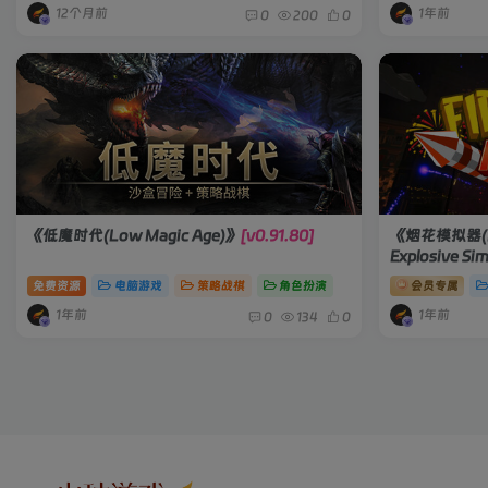
12个月前
1年前
0
200
0
《低魔时代(Low Magic Age)》
[v0.91.80]
《烟花模拟器(Fir
Explosive Si
免费资源
电脑游戏
策略战棋
角色扮演
会员专属
1年前
1年前
0
134
0