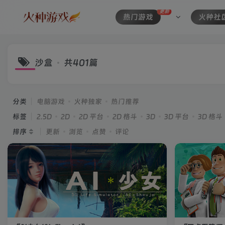
更新
热门游戏
火种社
沙盒
共401篇
分类
电脑游戏
火种独家
热门推荐
标签
2.5D
2D
2D 平台
2D 格斗
3D
3D 平台
3D 格斗
排序
更新
浏览
点赞
评论