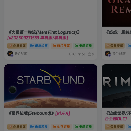
《火星第一物流(Mars First Logistics)》
《奶奶：重制版(G
[v202509271553 单机版/联机版]
会员专属
模拟经营
热门推荐
电脑游戏
会员专属
9个月前
11个月前
0
51
0
《星界边境(Starbound)》
[v1.4.4]
《边缘世界/环世
合全部DLC]
会员专属
像素游戏
生存游戏
电脑游戏
会员专属