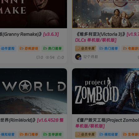
ranny Remake)》
[v3.6.3]
《维多利亚3(Victoria 3)》
[v1.
DLCs 单机版/联机版]
动作冒险
恐怖游戏
热门推荐
会员专属
热门推荐
电脑游
12个月前
0
54
0
界(RimWorld)》
[v1.6.4528 整
《僵尸毁灭工程(Project Zomboi
单机版/联机版]
模拟经营
热门推荐
生存游戏
会员专属
模拟经营
生存游