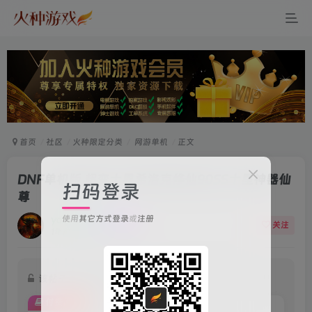
首页
社区
火种限定分类
网游单机
正文
DNF单机版 超变十界希洛克修仙90SS十星神器仙
扫码登录
尊
使用
其它方式登录
或
注册
ydkanc
关注
1年前更新
117次阅读
该帖子部分内容已隐藏
付费阅读