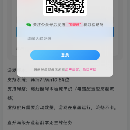
10
￥
5
免费
火种黄金会员
￥
火种黑钻会员
关注公众号后发送
获取验证码
“验证码”
登录购买
请输入验证码
此内容为付费阅读，请付费后查看
登录
游戏版本：DOF超变十界修仙单机版
扫码登录即表示同意
用户协议
、
隐私声明
支持系统：Win7 Win10 64位
支持网络：离线断网本地纯单机（电脑配置越高越流
畅）
虚拟机只需要启动数据，游戏在桌面运行，流畅不卡。
直升满级开荒新副本无主线任务