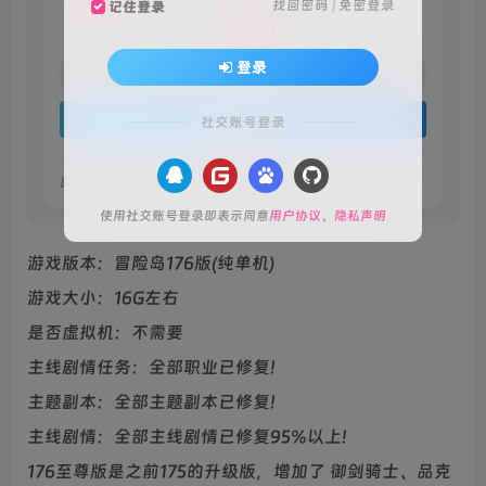
找回密码
|
免密登录
记住登录
10
￥
登录
5
免费
火种黄金会员
￥
火种黑钻会员
登录购买
社交账号登录
此内容为付费阅读，请付费后查看
使用社交账号登录即表示同意
用户协议
、
隐私声明
游戏版本：冒险岛176版(纯单机)
游戏大小：16G左右
是否虚拟机：不需要
主线剧情任务：全部职业已修复!
主题副本：全部主题副本已修复!
主线剧情：全部主线剧情已修复95%以上!
176至尊版是之前175的升级版，增加了 御剑骑士、品克