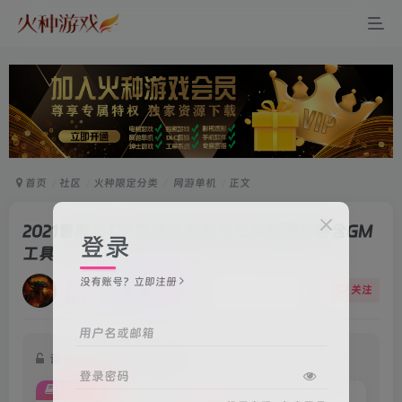
首页
社区
火种限定分类
网游单机
正文
2021冒险岛176至尊版 新职业任务剧情完善含GM
登录
工具
没有账号？立即注册
ydkanc
关注
1年前更新
238次阅读
用户名或邮箱
该帖子部分内容已隐藏
登录密码
付费阅读