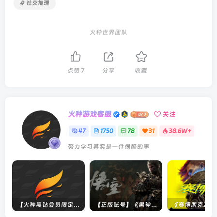
# 社交推理
火种世界团队
点赞
7
分享
收藏
火种游戏客服
关注
47
1750
78
31
38.6W+
努力学习其实是一件很酷的事
【火种黑钻会员限定】未上架游戏
【正版账号】《黑神话：悟空(BLACK MYTH WU KONG)》