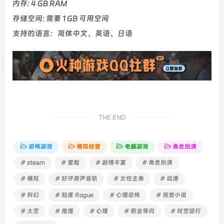
内存: 4 GB RAM
存储空间: 需要 1 GB 可用空间
支持的语言：简体中文、英语、日语
THE END
恐怖游戏
模拟经营
电脑游戏
角色扮演
# steam
# 冒险
# 剧情丰富
# 角色扮演
# 模拟
# 好评原声音轨
# 女性主角
# 动漫
# 科幻
# 轻度 Rogue
# 心理恐怖
# 视觉小说
# 太空
# 推理
# 心理
# 职业导向
# 时空旅行